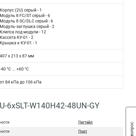
Корпус (2U) серый - 1
Модуль 8 FC/ST серый - 6
Модуль 8 SC/DLC серый - 6
Модуль-заглушка серый - 2
Клипса под модули - 12
Кассета КУ-01 - 2
Крышка к КУ-01 - 1
407 х 213 х 87 мм
-40 °C ... +60 °C
от 84 кПа до 106 кПа
-2U-6xSLT-W140H42-48UN-GY
ности
Пигтейл
ности
Порт