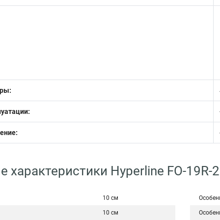
ры:
луатации:
ение:
е характеристики Hyperline FO-19R
10 см
Особен
10 см
Особен