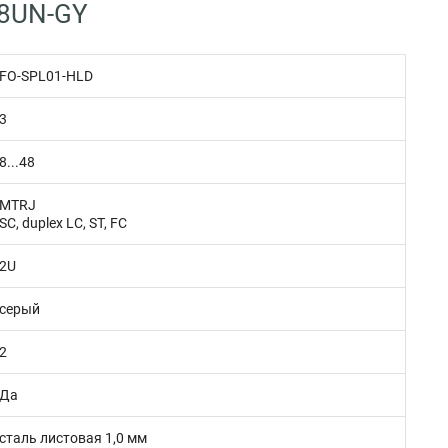
48UN-GY
FO-SPL01-HLD
3
8...48
MTRJ
SC, duplex LC, ST, FC
2U
серый
2
Да
сталь листовая 1,0 мм