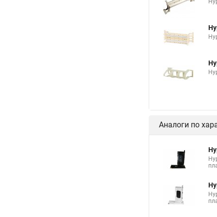
Hy
Hy
Hy
Hy
Hy
Аналоги по хар
Hy
Hyp
пл
Hy
Hyp
пл