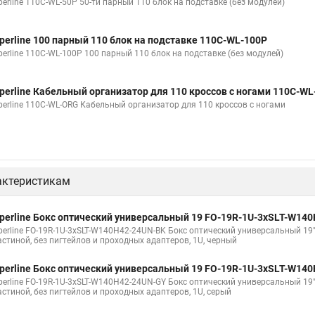
perline 110C-WL-50P 50-ти парный 110 блок на подставке (без модулей)
perline 100 парный 110 блок на подставке 110C-WL-100P
perline 110C-WL-100P 100 парный 110 блок на подставке (без модулей)
perline Кабельный организатор для 110 кроссов с ногами 110C-W
perline 110C-WL-ORG Кабельный организатор для 110 кроссов с ногами
актеристикам
perline Бокс оптический универсальный 19 FO-19R-1U-3xSLT-W14
erline FO-19R-1U-3xSLT-W140H42-24UN-BK Бокс оптический универсальный 19", от
астиной, без пигтейлов и проходных адаптеров, 1U, черный
perline Бокс оптический универсальный 19 FO-19R-1U-3xSLT-W14
erline FO-19R-1U-3xSLT-W140H42-24UN-GY Бокс оптический универсальный 19", от
астиной, без пигтейлов и проходных адаптеров, 1U, серый