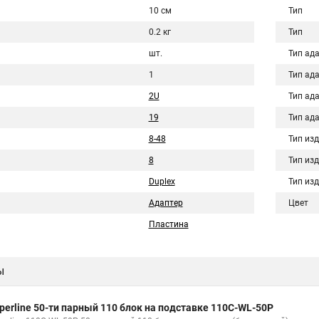
10 см
Тип
0.2 кг
Тип
шт.
Тип ад
1
Тип ад
2U
Тип ад
19
Тип ад
8-48
Тип из
8
Тип из
Duplex
Тип из
Адаптер
Цвет
Пластина
ы
perline 50-ти парный 110 блок на подставке 110C-WL-50P