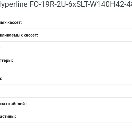
yperline FO-19R-2U-6xSLT-W140H42-
ых кассет:
авливаемых кассет:
:
птеры:
:
мых кабелей :
ластины: