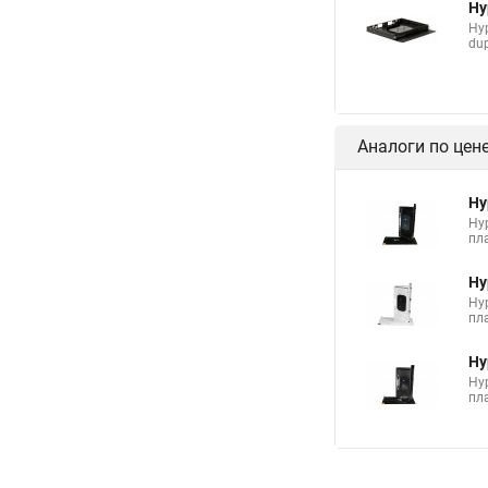
Hy
Hy
dup
Аналоги по цен
Hy
Hyp
пл
Hy
Hyp
пл
Hy
Hyp
пл