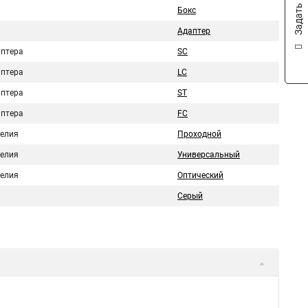
Задать вопрос
Бокс
Адаптер
аптера
SC
аптера
LC
аптера
ST
аптера
FC
делия
Проходной
делия
Универсальный
делия
Оптический
Серый