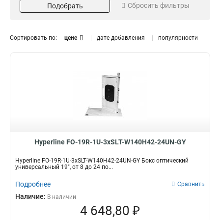
Сбросить фильтры
Подобрать
Подставка
2
Порт
8
Пластина
8
Сортировать по:
цене
дате добавления
популярности
Пигтейл
8
Адаптер
Кол-во портов
Тип адаптера
9
8-96
FC
2
8
8-48
ST
3
8
8-24
LC
3
8
SC
8
Кол-во соединений
Тип контакта
Duplex
110
8
6
Hyperline FO-19R-1U-3xSLT-W140H42-24UN-GY
Цвет
Высота
Серый
3U
3
2
Hyperline FO-19R-1U-3xSLT-W140H42-24UN-GY Бокс оптический
универсальный 19", от 8 до 24 по...
Черный
2U
5
3
1U
5
Подробнее
Сравнить
Категория
Кол-во пар
Наличие:
В наличии
5e
50
2
1
4 648,80 ₽
100
2