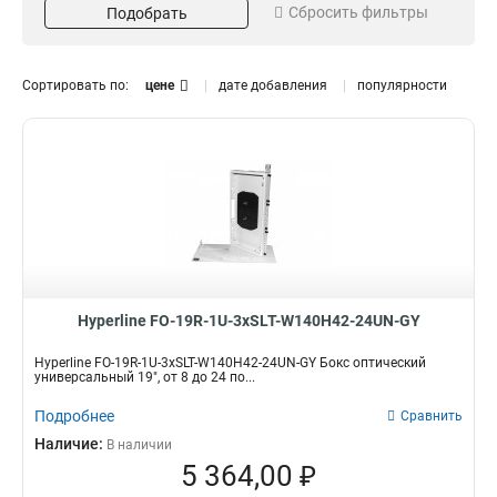
Сбросить фильтры
Подобрать
Подставка
2
Порт
8
Пластина
8
Сортировать по:
цене
дате добавления
популярности
Пигтейл
8
Адаптер
Кол-во портов
Тип адаптера
9
8-96
FC
2
8
8-48
ST
3
8
8-24
LC
3
8
SC
8
Кол-во соединений
Тип контакта
Duplex
110
8
6
Hyperline FO-19R-1U-3xSLT-W140H42-24UN-GY
Цвет
Высота
Серый
3U
3
2
Hyperline FO-19R-1U-3xSLT-W140H42-24UN-GY Бокс оптический
универсальный 19", от 8 до 24 по...
Черный
2U
5
3
1U
5
Подробнее
Сравнить
Категория
Кол-во пар
Наличие:
В наличии
5e
50
2
1
5 364,00 ₽
100
2