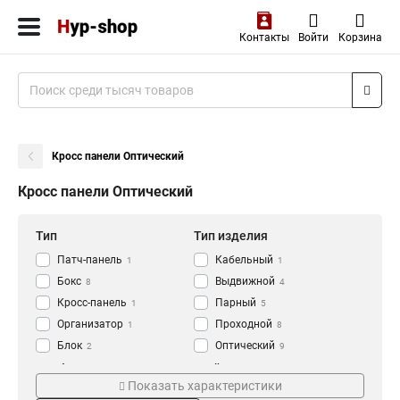
Контакты
Войти
Корзина
Кросс панели Оптический
Кросс панели Оптический
Тип
Тип изделия
Патч-панель
Кабельный
1
1
Бокс
Выдвижной
8
4
Кросс-панель
Парный
1
5
Организатор
Проходной
1
8
Блок
Оптический
2
9
Модуль
Универсальный
Особенности
Дюймы
5
9
Показать характеристики
Полка
19
3
9