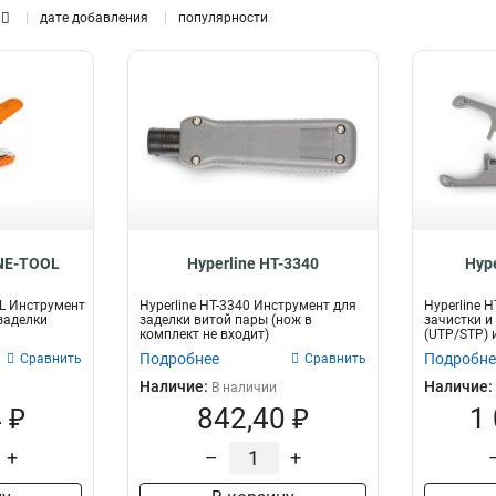
Стеклопруток
дате добавления
популярности
5
8P8C
2
Держатель
5
Категория
Калибр
Кассета
5
8
24AWG
1
1
Оболочка
8
6A
18AWG
1
1
Канализация
8
5
1
Пруток
16
УЗК
21
JNE-TOOL
Hyperline HT-3340
Hyp
OL Инструмент
Hyperline HT-3340 Инструмент для
Hyperline 
заделки
заделки витой пары (нож в
зачистки и
комплект не входит)
(UTP/STP) 
Подробнее
Подробне
Сравнить
Сравнить
Наличие:
Наличие:
В наличии
 ₽
842,40 ₽
1
+
–
+