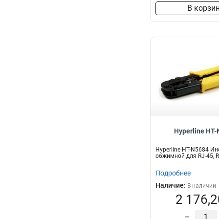
В корзи
Hyperline HT
Hyperline HT-N5684 И
обжимной для RJ-45, R
Подробнее
Наличие:
В наличии
2 176,2
–