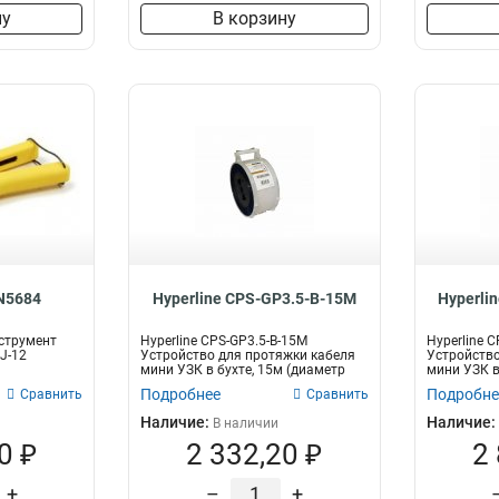
ну
В корзину
-N5684
Hyperline CPS-GP3.5-B-15M
Hyperli
нструмент
Hyperline CPS-GP3.5-B-15M
Hyperline 
J-12
Устройство для протяжки кабеля
Устройство
мини УЗК в бухте, 15м (диаметр
мини УЗК в
прутка...
прутка...
Подробнее
Подробне
Сравнить
Сравнить
Наличие:
Наличие:
В наличии
0 ₽
2 332,20 ₽
2
+
–
+