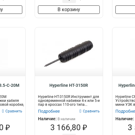
ну
В корзину
3.5-C-20M
Hyperline HT-3150R
Hyperli
-20M
Hyperline HT-3150R Инструмент для
Hyperline 
жки кабеля
одновременной набивки 4-x или 5-и
Устройство
овой коробке,
пар в кроссах 110-ого типа...
мини УЗК в
прутка...
Подробнее
Подробне
Сравнить
Сравнить
Наличие:
Наличие:
В наличии
0 ₽
3 166,80 ₽
3