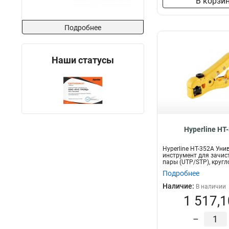
В корзи
Подробнее
Наши статусы
Hyperline HT
Hyperline HT-352A Ун
инструмент для зачис
пары (UTP/STP), кругл
телефонн...
Подробнее
Наличие:
В наличии
1 517,1
–