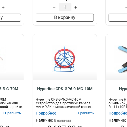
+
–
+
ну
В корзину
3.5-C-70M
Hyperline CPS-GP6.0-МС-10M
Hyp
-70M
Hyperline CPS-GP6.0-МС-10M
Hyperline 
жки кабеля
Устройство для протяжки кабеля
обжимной дл
овой коробке,
мини УЗК в металлической кассете
RJ-11 (10P1
с де...
Подробнее
Подробне
Сравнить
Сравнить
Наличие:
Наличие:
В наличии