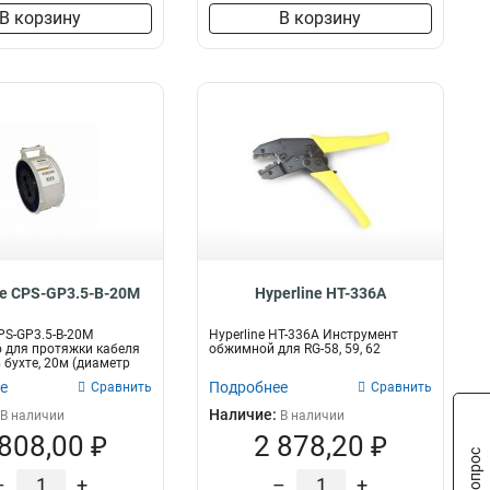
В корзину
В корзину
ne CPS-GP3.5-B-20M
Hyperline HT-336A
CPS-GP3.5-B-20M
Hyperline HT-336A Инструмент
 для протяжки кабеля
обжимной для RG-58, 59, 62
 бухте, 20м (диаметр
е
Подробнее
Сравнить
Сравнить
Наличие:
В наличии
В наличии
 808,00 ₽
2 878,20 ₽
–
+
–
+