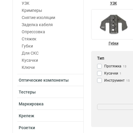
УЗК
УЗК
Кримперы
Снятие изоляции
Заделка кабеля
Опрессовка
Стяжек
Губки
Губки
Для СКС
Тип
Кусачки
Протяжка
13
Ключи
Кусачки
1
Оптические компоненты
Инструмент
15
Тестеры
Тип коннектора
Маркировка
RG-62
1
Крепеж
RG-59
1
RG-58
1
Розетки
RJ-50
1