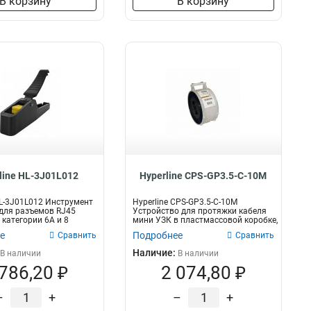
В корзину
В корзину
line HL-3J01L012
Hyperline CPS-GP3.5-C-10M
HL-3J01L012 Инструмент
Hyperline CPS-GP3.5-C-10M
для разъемов RJ45
Устройство для протяжки кабеля
 категории 6A и 8
мини УЗК в пластмассовой коробке,
10м...
е
Подробнее
Сравнить
Сравнить
Наличие:
В наличии
В наличии
 786,20 ₽
2 074,80 ₽
–
+
–
+