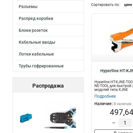
Сортировать по:
цене
RJ-45
Разъемы
7
RJ-11
Длина
3
Распред коробки
RJ-12
4
50м
1
30м
3
Блоки розеток
20м
3
Кабельные вводы
15м
2
10м
3
Лотки кабельные
70м
1
300м
2
Трубы гофрированные
Hyperline HT-K
200м
2
100м
2
Hyperline HT-KJNE-TO
Распродажа
150м
NE-TOOL для быстрой 
2
модулей типа KJNE
Подробнее
Наличие:
В наличии
497,64
–