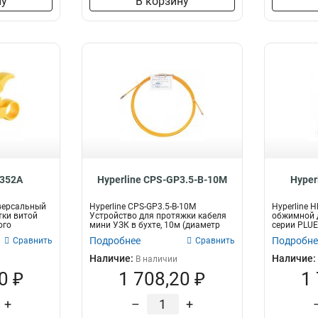
ну
В корзину
-352A
Hyperline CPS-GP3.5-B-10M
Hyper
иверсальный
Hyperline CPS-GP3.5-B-10M
Hyperline 
тки витой
Устройство для протяжки кабеля
обжимной 
ого
мини УЗК в бухте, 10м (диаметр
серии PLUE
прутка...
Подробнее
Подробне
Сравнить
Сравнить
Наличие:
Наличие:
В наличии
0 ₽
1 708,20 ₽
1
+
–
+