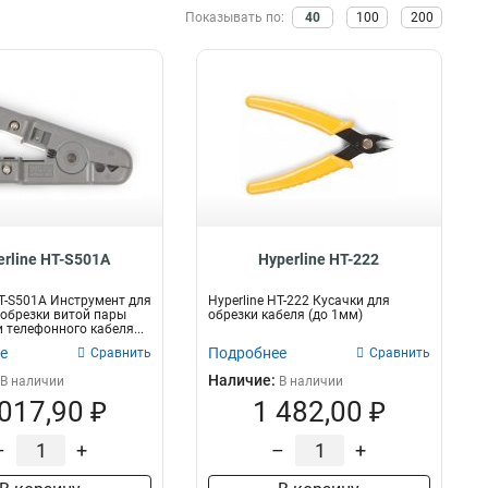
Показывать по:
40
100
200
Обрезка
2
Заделка
4
Зачистка
2
erline HT-S501A
Hyperline HT-222
HT-S501A Инструмент для
Hyperline HT-222 Кусачки для
 обрезки витой пары
обрезки кабеля (до 1мм)
и телефонного кабеля...
е
Подробнее
Сравнить
Сравнить
Наличие:
В наличии
В наличии
 017,90 ₽
1 482,00 ₽
–
+
–
+