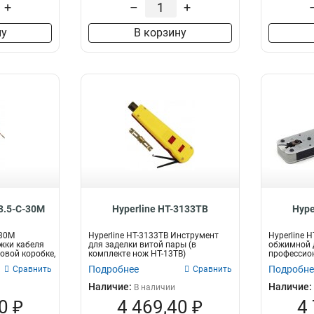
+
–
+
ну
В корзину
3.5-C-30M
Hyperline HT-3133TB
Hype
-30M
Hyperline HT-3133TB Инструмент
Hyperline 
жки кабеля
для заделки витой пары (в
обжимной д
овой коробке,
комплекте нож HT-13TB)
профессио
Подробнее
Подробне
Сравнить
Сравнить
Наличие:
Наличие:
В наличии
0 ₽
4 469,40 ₽
4