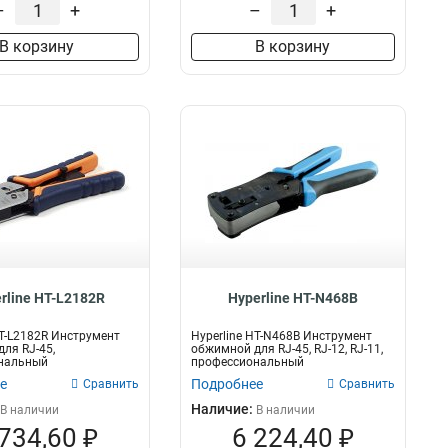
–
+
–
+
В корзину
В корзину
rline HT-L2182R
Hyperline HT-N468B
HT-L2182R Инструмент
Hyperline HT-N468B Инструмент
ля RJ-45,
обжимной для RJ-45, RJ-12, RJ-11,
нальный
профессиональный
е
Подробнее
Сравнить
Сравнить
Наличие:
В наличии
В наличии
 734,60 ₽
6 224,40 ₽