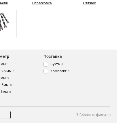
абеля
Опрессовка
Стяжек
и
метр
Поставка
1мм
Бухта
1
8
3.2-9мм
Комплект
1
3
6мм
5
3.5мм
8
11мм
8
 кабеля
Предназначение
UTP/STP
Затяжка
2
8
Набивка
1
Сбросить фильтры
Хранение
1
Регулировка
1