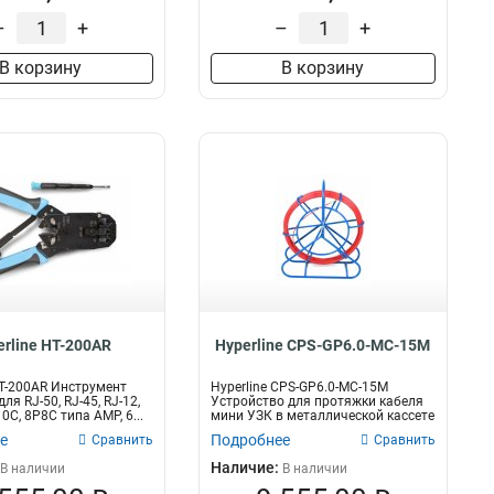
–
+
–
+
В корзину
В корзину
erline HT-200AR
Hyperline CPS-GP6.0-МС-15M
HT-200AR Инструмент
Hyperline CPS-GP6.0-МС-15M
я RJ-50, RJ-45, RJ-12,
Устройство для протяжки кабеля
0C, 8P8C типа AMP, 6...
мини УЗК в металлической кассете
с де...
е
Подробнее
Сравнить
Сравнить
Наличие:
В наличии
В наличии