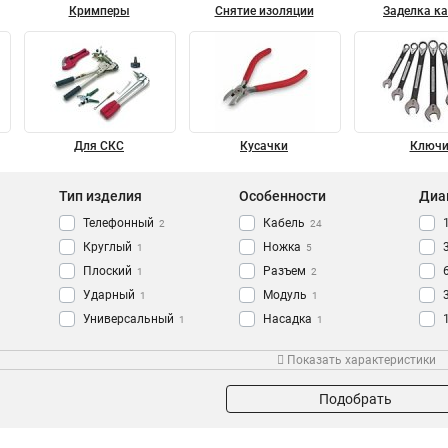
Кримперы
Снятие изоляции
Заделка к
Для СКС
Кусачки
Ключ
Тип изделия
Особенности
Диа
Телефонный
Кабель
2
24
Круглый
Ножка
1
5
Плоский
Разъем
1
2
Ударный
Модуль
1
1
Универсальный
Насадка
1
1
Храповой
Ручка
Материал
Тип разъема
Тип
1
1
Показать характеристики
Профессиональный
Камера
4
1
Пластмассовый
10P10C
4
1
Кабельный
Нож
8
3
Металлический
6P4C
5
1
Подобрать
Обжимной
Тележка
8
4
4P4C
2
Коробок
4
6P6C
2