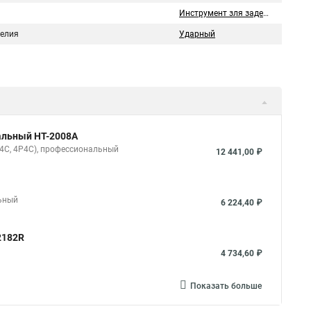
Инструмент зля заделки
делия
Ударный
нальный HT-2008A
6P4C, 4P4C), профессиональный
12 441,00 ₽
льный
6 224,40 ₽
2182R
4 734,60 ₽
Показать больше