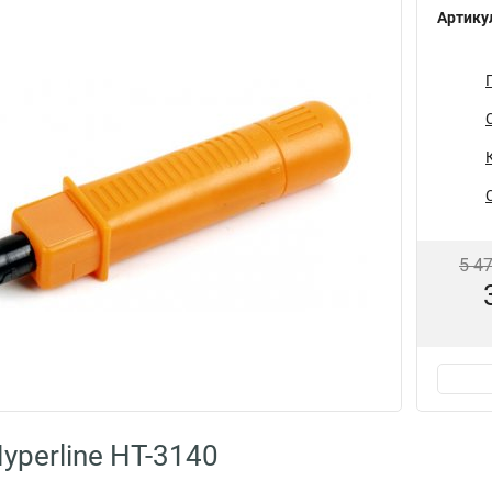
Артику
5 4
yperline HT-3140