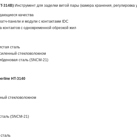
HT-314B)
Инструмент для заделки витой пары (камера хранения, регулировка у
дающиеся качества
 патч-панели и модули с контактами IDC
а контактов с одновременной обрезкой жил
истая сталь
 усиленный стекловолокном
либденовая сталь (SNCM-21)
erline HT-3140
нный стекловолокном
сталь (SNCM-21)
 сталь