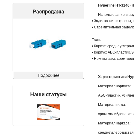
Hyperline HT-3140 (
Распродажа
Использование и вы
• Заделка жил в кроссы,
• Стремительная заделк
Ткань
• Каркас: среднеуглерод
• Корпус: АБС-пластик,
• Нож-вставка: хром-мо
Подробнее
Характеристики Hyp
Материал корпуса:
Наши статусы
АБС-пластик, усиле
Материал ножа:
хром-молибденовая 
Материал каркаса:
среднеуглеродистая