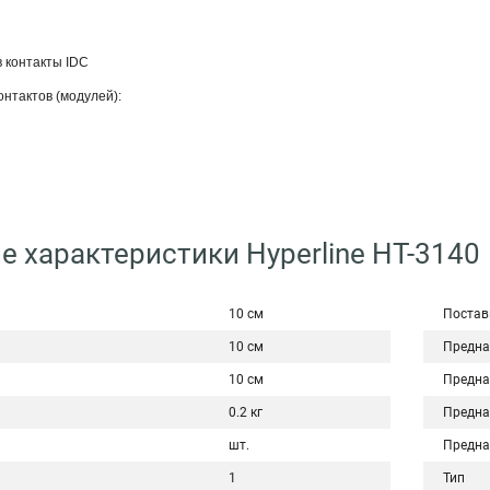
в контакты IDC
онтактов (модулей):
е характеристики Hyperline HT-3140
10 см
Постав
10 см
Предна
10 см
Предна
0.2 кг
Предна
шт.
Предна
1
Тип