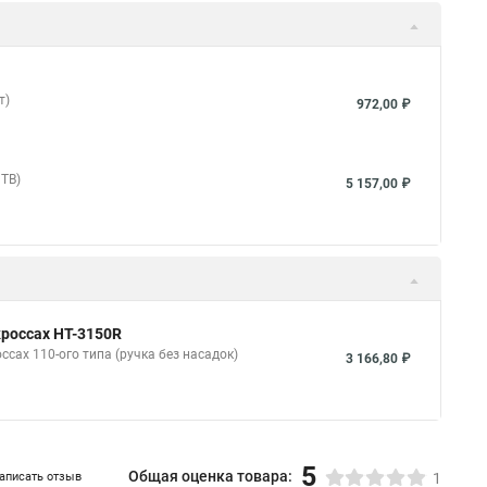
т)
972,00 ₽
3TB)
5 157,00 ₽
кроссах HT-3150R
ссах 110-ого типа (ручка без насадок)
3 166,80 ₽
5
Общая оценка товара:
аписать отзыв
1