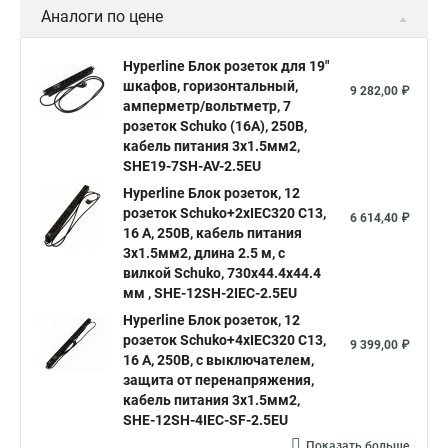
Аналоги по цене
Hyperline Блок розеток для 19"
шкафов, горизонтальный,
9 282,00 ₽
амперметр/вольтметр, 7
розеток Schuko (16A), 250В,
кабель питания 3х1.5мм2,
SHE19-7SH-AV-2.5EU
Hyperline Блок розеток, 12
розеток Schuko+2хIEC320 C13,
6 614,40 ₽
16 A, 250В, кабель питания
3х1.5мм2, длина 2.5 м, с
вилкой Schuko, 730x44.4x44.4
мм , SHE-12SH-2IEC-2.5EU
Hyperline Блок розеток, 12
розеток Schuko+4хIEC320 C13,
9 399,00 ₽
16 A, 250В, с выключателем,
защита от перенапряжения,
кабель питания 3х1.5мм2,
SHE-12SH-4IEC-SF-2.5EU
Показать больше