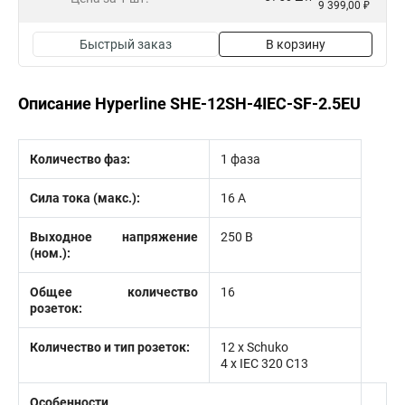
9 399,00 ₽
Быстрый заказ
В корзину
Описание Hyperline SHE-12SH-4IEC-SF-2.5EU
Количество фаз:
1 фаза
Сила тока (макс.):
16 А
Выходное напряжение
250 В
(ном.):
Общее количество
16
розеток:
Количество и тип розеток:
12 x Schuko
4 х IEC 320 C13
Особенности