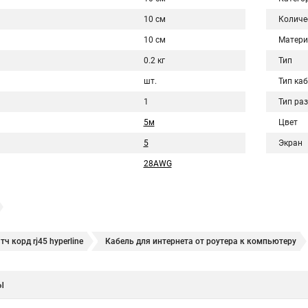
10 см
Количе
10 см
Матери
0.2 кг
Тип
шт.
Тип ка
1
Тип ра
5м
Цвет
5
Экран
28AWG
тч корд rj45 hyperline
Кабель для интернета от роутера к компьютеру
ы