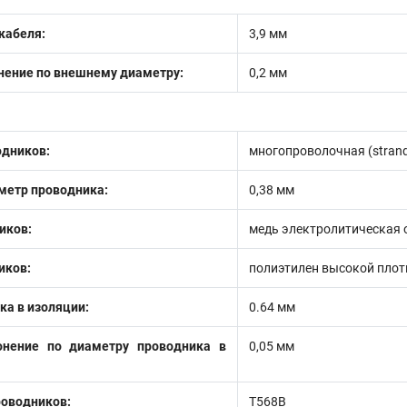
кабеля:
3,9 мм
нение по внешнему диаметру:
0,2 мм
одников:
многопроволочная (stran
етр проводника:
0,38 мм
иков:
медь электролитическая 
иков:
полиэтилен высокой плот
ка в изоляции:
0.64 мм
онение по диаметру проводника в
0,05 мм
роводников:
T568B