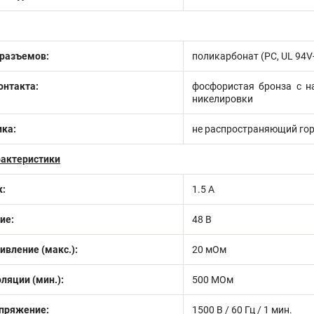
 разъемов:
поликарбонат (PC, UL 94V
онтакта:
фосфористая бронза с н
никелировки
ика:
не распространяющий го
рактеристики
:
1.5 А
ие:
48 В
ивление (макс.):
20 мОм
ляции (мин.):
500 МОм
пряжение:
1500 В / 60 Гц / 1 мин.