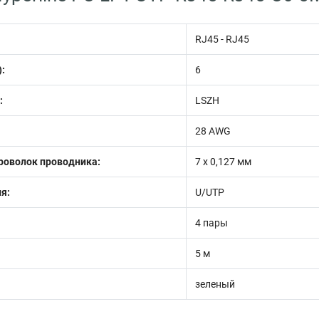
RJ45 - RJ45
):
6
:
LSZH
28 AWG
роволок проводника:
7 х 0,127 мм
я:
U/UTP
4 пары
5 м
зеленый