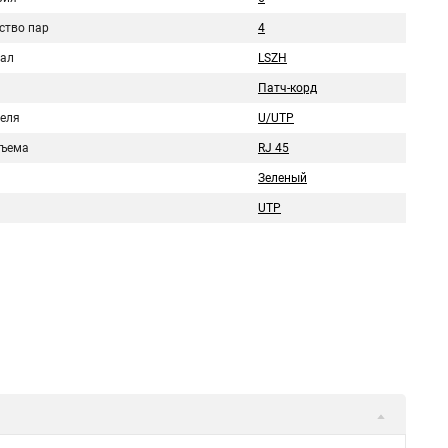
ство пар
4
ал
LSZH
Патч-корд
беля
U/UTP
зъема
RJ 45
Зеленый
UTP