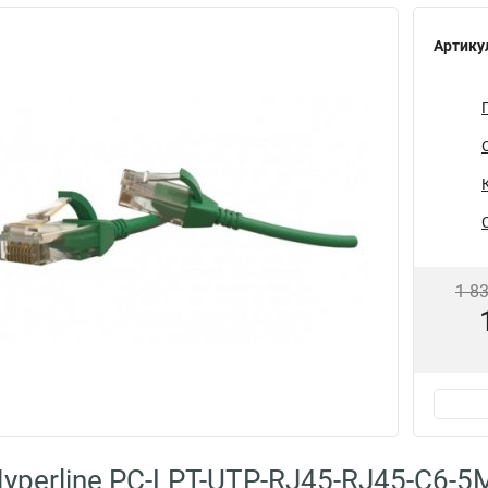
Артику
1 8
yperline PC-LPT-UTP-RJ45-RJ45-C6-