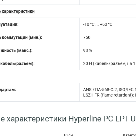
 характеристики
луатации:
-10 °C ... +60 °C
 коммутации (мин.):
750
жность (макс.):
93 %
(кабель/разъем):
20 Н (кабель/разъем, на 
ндартам:
ANSI/TIA-568-C.2, ISO/IEC 
LSZH FR (flame retardant): 
е характеристики Hyperline PC-LPT
10 см
Катего