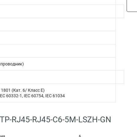
1 проводник)
11801 (Кат. 6/ Класс E)
IEC 60332-1, IEC 60754, IEC 61034
-UTP-RJ45-RJ45-C6-5M-LSZH-GN
рия
6