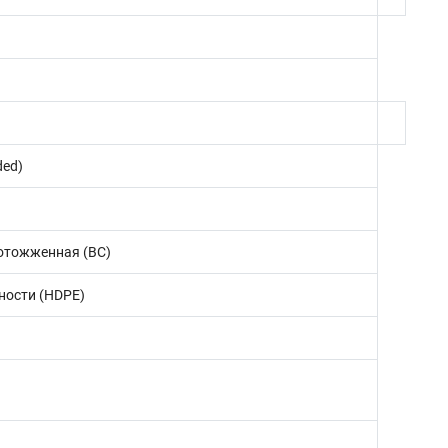
ded)
отожженная (BC)
ности (HDPE)