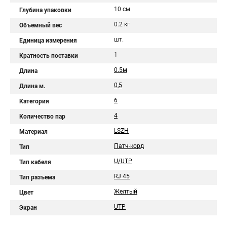
10 см
Глубина упаковки
0.2 кг
Объемный вес
шт.
Единица измерения
1
Кратность поставки
0.5м
Длина
0,5
Длина м.
6
Категория
4
Количество пар
LSZH
Материал
Патч-корд
Тип
U/UTP
Тип кабеля
RJ 45
Тип разъема
Желтый
Цвет
UTP
Экран