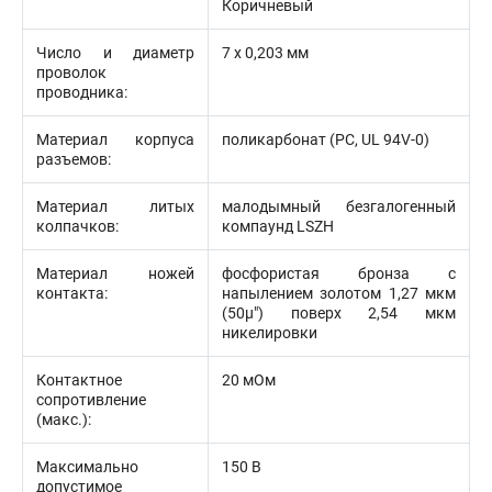
Коричневый
Число и диаметр
7 х 0,203 мм
проволок
проводника:
Материал корпуса
поликарбонат (PC, UL 94V-0)
разъемов:
Материал литых
малодымный безгалогенный
колпачков:
компаунд LSZH
Материал ножей
фосфористая бронза с
контакта:
напылением золотом 1,27 мкм
(50µ") поверх 2,54 мкм
никелировки
Контактное
20 мОм
сопротивление
(макс.):
Максимально
150 В
допустимое