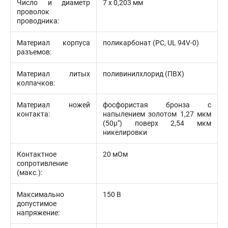
Число и диаметр
7 х 0,203 мм
проволок
проводника:
Материал корпуса
поликарбонат (PC, UL 94V-0)
разъемов:
Материал литых
поливинилхлорид (ПВХ)
колпачков:
Материал ножей
фосфористая бронза с
контакта:
напылением золотом 1,27 мкм
(50µ") поверх 2,54 мкм
никелировки
Контактное
20 мОм
сопротивление
(макс.):
Максимально
150 В
допустимое
напряжение: