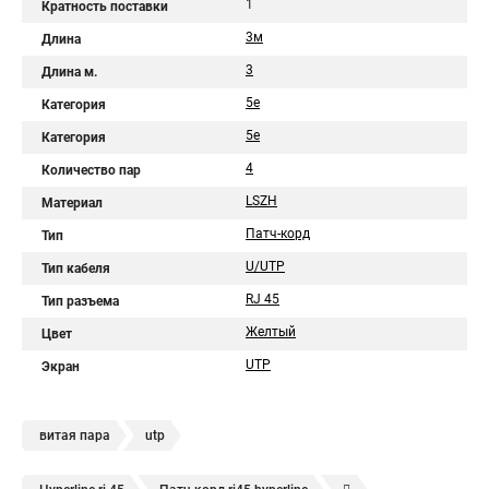
1
Кратность поставки
3м
Длина
3
Длина м.
5e
Категория
5е
Категория
4
Количество пар
LSZH
Материал
Патч-корд
Тип
U/UTP
Тип кабеля
RJ 45
Тип разъема
Желтый
Цвет
UTP
Экран
витая пара
utp