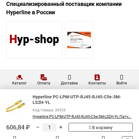
Hyperline Патч-корд U/UTP,
Cat.5е, LSZH, PC-LPM-UTP-RJ45-
606,84 ₽
RJ45-C5e-3M-LSZH-WH
Показать больше
5
Общая оценка товара:
1
Написать отзыв
Специализированный поставщик компании
Hyperline
в России
Hyperline PC-LPM-UTP-RJ45-RJ45-C5e-3M-
LSZH-YL
Код товара: 30926
Hyperline PC-LPM-UTP-RJ45-RJ45-C5e-3M-LSZH-YL Патч...
606,84 ₽
–
+
В корзину