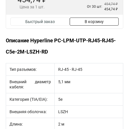
454,74 ₽
Цена за 1 шт.
От 30 шт:
454,74 ₽
Быстрый заказ
В корзину
Описание Hyperline PC-LPM-UTP-RJ45-RJ45-
C5e-2M-LSZH-RD
Тип разъемов:
RJ-45 - RJ-45
Внешний диаметр
5,1 мм
кабеля:
Категория (TIA/EIA):
5e
Внешняя оболочка:
LSZH
Длина:
2 м