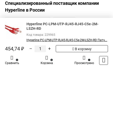
Hyperline Патч-корд U/UTP,
Cat.5e, LSZH PC-LPM-UTP-RJ45-
454,74 ₽
RJ45-C5e-2M-LSZH-WH
Показать больше
Hyperline PC-LPM-UTP-RJ45-RJ45-C5e-2M-
LSZH-RD
Код товара: 229965
5
Общая оценка товара:
1
Hyperline PC-LPM-UTP-RJ45-RJ45-C5e-2M-LSZH-RD Патч...
Написать отзыв
454,74 ₽
–
+
В корзину
Специализированный поставщик компании
0
0
1
Сравнить
Корзина
Просмотрено
Hyperline
в России