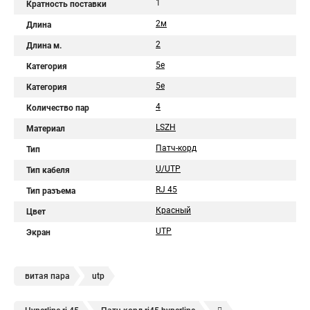
1
Кратность поставки
2м
Длина
2
Длина м.
5e
Категория
5е
Категория
4
Количество пар
LSZH
Материал
Патч-корд
Тип
U/UTP
Тип кабеля
RJ 45
Тип разъема
Красный
Цвет
UTP
Экран
витая пара
utp