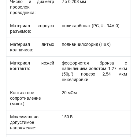
Число и диаметр
7 х 0,203 мм
проволок
проводника:
Материал корпуса
поликарбонат (PC, UL 94V-0)
разъемов:
Материал литых
поливинилхлорид (ПВХ)
колпачков:
Материал ножей
фосфористая бронза с
контакта:
напылением золотом 1,27 мкм
(50µ") поверх 2,54 мкм
никелировки
Контактное
20 мОм
сопротивление
(макс.):
Максимально
150 В
допустимое
напряжение: