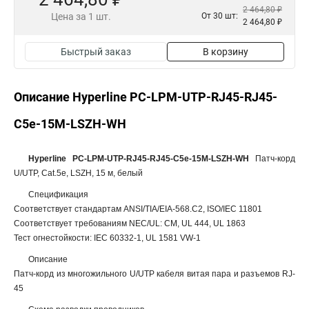
2 464,80 ₽
Цена за 1 шт.
От 30 шт:
2 464,80 ₽
Быстрый заказ
В корзину
Описание Hyperline PC-LPM-UTP-RJ45-RJ45-
C5e-15M-LSZH-WH
Hyperline PC-LPM-UTP-RJ45-RJ45-C5e-15M-LSZH-WH
Патч-корд
U/UTP, Cat.5е, LSZH, 15 м, белый
Спецификация
Соответствует стандартам ANSI/TIA/EIA-568.C2, ISO/IEC 11801
Соответствует требованиям NEC/UL: CM, UL 444, UL 1863
Тест огнестойкости: IEC 60332-1, UL 1581 VW-1
Описание
Патч-корд из многожильного U/UTP кабеля витая пара и разъемов RJ-
45