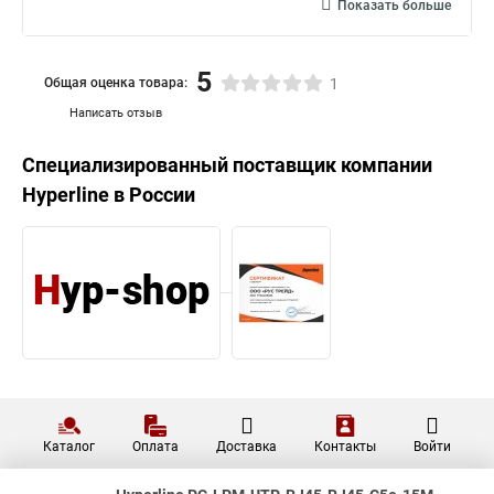
Cat.5e, LSZH, PC-LPM-UTP-
1 700,40 ₽
RJ45-RJ45-C5e-10M-LSZH-WH
Hyperline Патч-корд F/UTP,
экранированный Cat.5e, LSZH,
1 942,20 ₽
PC-LPM-STP-RJ45-RJ45-C5e-
10M-LSZH-WH
Hyperline Патч-корд U/UTP,
Cat.6, LSZH, PC-LPM-UTP-RJ45-
2 168,40 ₽
RJ45-C6-10M-LSZH-WH
Показать больше
5
Общая оценка товара:
1
Написать отзыв
Специализированный поставщик компании
Hyperline
в России