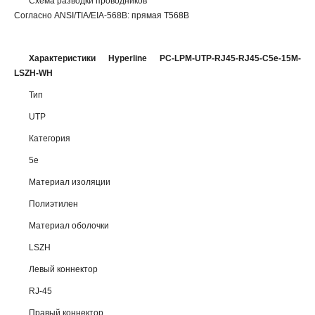
Схема разводки проводников
Согласно ANSI/TIA/EIA-568B: прямая T568B
Характеристики Hyperline PC-LPM-UTP-RJ45-RJ45-C5e-15M-
LSZH-WH
Тип
UTP
Категория
5e
Материал изоляции
Полиэтилен
Материал оболочки
LSZH
Левый коннектор
RJ-45
Правый коннектор