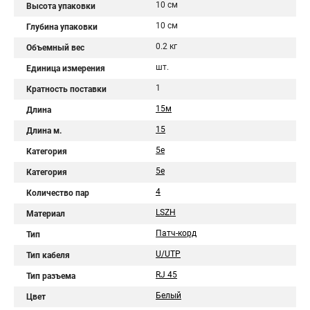
10 см
Высота упаковки
10 см
Глубина упаковки
0.2 кг
Объемный вес
шт.
Единица измерения
1
Кратность поставки
15м
Длина
15
Длина м.
5e
Категория
5е
Категория
4
Количество пар
LSZH
Материал
Патч-корд
Тип
U/UTP
Тип кабеля
RJ 45
Тип разъема
Белый
Цвет