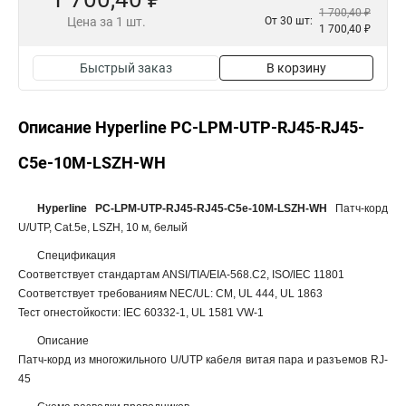
1 700,40 ₽
Цена за 1 шт.
От 30 шт:
1 700,40 ₽
Быстрый заказ
В корзину
Описание Hyperline PC-LPM-UTP-RJ45-RJ45-
C5e-10M-LSZH-WH
Hyperline PC-LPM-UTP-RJ45-RJ45-C5e-10M-LSZH-WH
Патч-корд
U/UTP, Cat.5e, LSZH, 10 м, белый
Спецификация
Соответствует стандартам ANSI/TIA/EIA-568.C2, ISO/IEC 11801
Соответствует требованиям NEC/UL: CM, UL 444, UL 1863
Тест огнестойкости: IEC 60332-1, UL 1581 VW-1
Описание
Патч-корд из многожильного U/UTP кабеля витая пара и разъемов RJ-
45