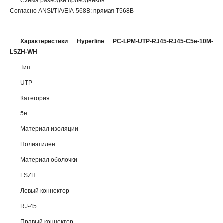
Схема разводки проводников
Согласно ANSI/TIA/EIA-568B: прямая T568B
Характеристики Hyperline PC-LPM-UTP-RJ45-RJ45-C5e-10M-
LSZH-WH
Тип
UTP
Категория
5e
Материал изоляции
Полиэтилен
Материал оболочки
LSZH
Левый коннектор
RJ-45
Правый коннектор