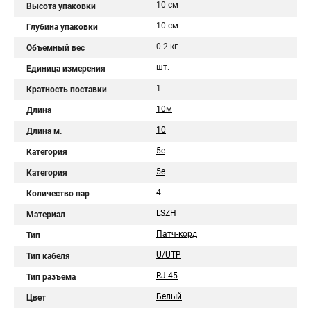
10 см
Высота упаковки
10 см
Глубина упаковки
0.2 кг
Объемный вес
шт.
Единица измерения
1
Кратность поставки
10м
Длина
10
Длина м.
5e
Категория
5е
Категория
4
Количество пар
LSZH
Материал
Патч-корд
Тип
U/UTP
Тип кабеля
RJ 45
Тип разъема
Белый
Цвет