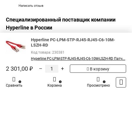
Написать отзыв
Специализированный поставщик компании
Hyperline
в России
Hyperline PC-LPM-STP-RJ45-RJ45-C6-10M-
LSZH-RD
Код товара: 230381
Hyperline PC-LPM-STP-RJ45-RJ45-C6-10M-LSZH-RD Патч...
2 301,00 ₽
–
+
В корзину
0
0
1
Сравнить
Корзина
Просмотрено
Каталог
Оплата
Доставка
Контакты
Войти