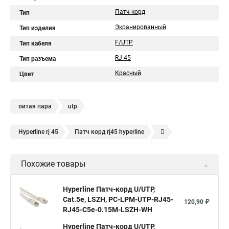
Патч-корд
Тип
Экранированный
Тип изделия
F/UTP
Тип кабеля
RJ 45
Тип разъема
Красный
Цвет
витая пара
utp
Hyperline rj 45
Патч корд rj45 hyperline
Кабель для интернета от роутера к компьютеру
Похожие товары
Hyperline Патч-корд U/UTP,
Cat.5е, LSZH, PC-LPM-UTP-RJ45-
120,90 ₽
RJ45-C5e-0.15M-LSZH-WH
Hyperline Патч-корд U/UTP,