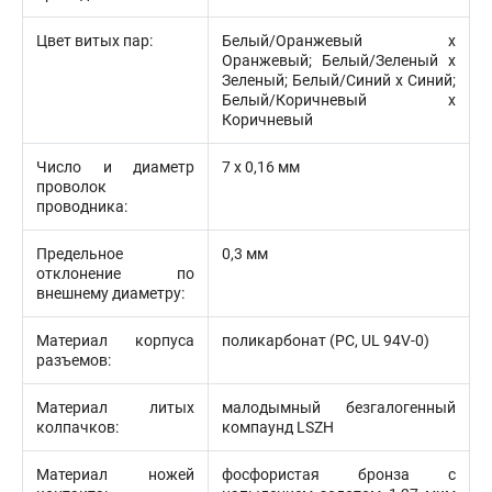
Цвет витых пар:
Белый/Оранжевый х
Оранжевый; Белый/Зеленый х
Зеленый; Белый/Синий х Синий;
Белый/Коричневый х
Коричневый
Число и диаметр
7 х 0,16 мм
проволок
проводника:
Предельное
0,3 мм
отклонение по
внешнему диаметру:
Материал корпуса
поликарбонат (PC, UL 94V-0)
разъемов:
Материал литых
малодымный безгалогенный
колпачков:
компаунд LSZH
Материал ножей
фосфористая бронза с