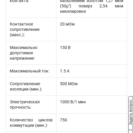
контакта:
напылением золотом 1,27 мкм
(50µ") поверх 2,54 мкм
никелировки
Контактное
20 мОм
сопротивление
(макс.):
Максимально
150 В
допустимое
напряжение:
Максимальный ток:
1.5 А
Сопротивление
500 МОм
изоляции (мин.):
Электрическая
1000 В/1 мин
Задать вопрос
прочность:
Количество циклов
750
коммутации (мин.):