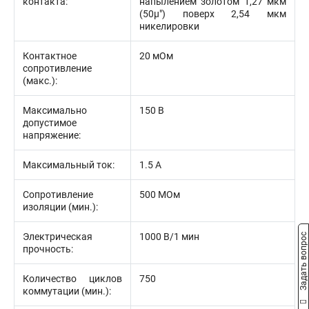
контакта:
напылением золотом 1,27 мкм
(50µ") поверх 2,54 мкм
никелировки
Контактное
20 мОм
сопротивление
(макс.):
Максимально
150 В
допустимое
напряжение:
Максимальный ток:
1.5 А
Сопротивление
500 МОм
изоляции (мин.):
Электрическая
1000 В/1 мин
Задать вопрос
прочность:
Количество циклов
750
коммутации (мин.):