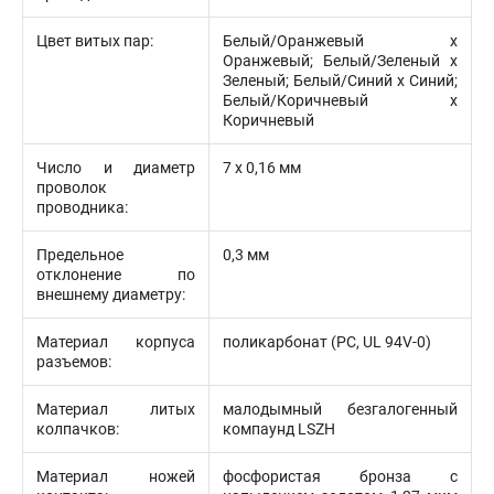
Цвет витых пар:
Белый/Оранжевый х
Оранжевый; Белый/Зеленый х
Зеленый; Белый/Синий х Синий;
Белый/Коричневый х
Коричневый
Число и диаметр
7 х 0,16 мм
проволок
проводника:
Предельное
0,3 мм
отклонение по
внешнему диаметру:
Материал корпуса
поликарбонат (PC, UL 94V-0)
разъемов:
Материал литых
малодымный безгалогенный
колпачков:
компаунд LSZH
Материал ножей
фосфористая бронза с