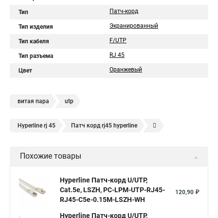
Патч-корд
Тип
Экранированный
Тип изделия
F/UTP
Тип кабеля
RJ 45
Тип разъема
Оранжевый
Цвет
витая пара
utp
Hyperline rj 45
Патч корд rj45 hyperline
Кабель для интернета от роутера к компьютеру
Похожие товары
Hyperline Патч-корд U/UTP,
Cat.5е, LSZH, PC-LPM-UTP-RJ45-
120,90 ₽
RJ45-C5e-0.15M-LSZH-WH
Hyperline Патч-корд U/UTP,