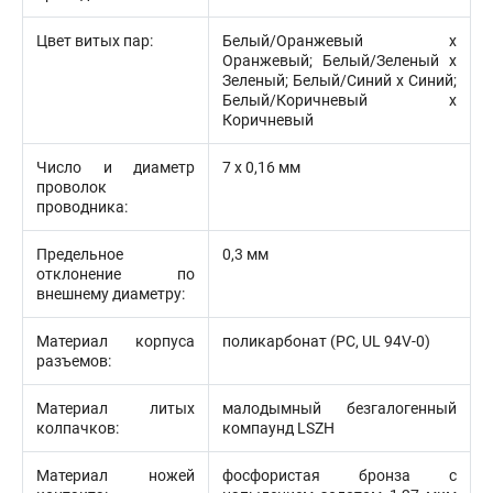
Цвет витых пар:
Белый/Оранжевый х
Оранжевый; Белый/Зеленый х
Зеленый; Белый/Синий х Синий;
Белый/Коричневый х
Коричневый
Число и диаметр
7 х 0,16 мм
проволок
проводника:
Предельное
0,3 мм
отклонение по
внешнему диаметру:
Материал корпуса
поликарбонат (PC, UL 94V-0)
разъемов:
Материал литых
малодымный безгалогенный
колпачков:
компаунд LSZH
Материал ножей
фосфористая бронза с