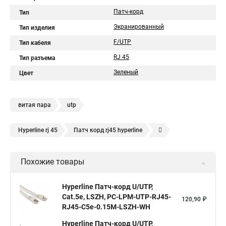
Патч-корд
Тип
Экранированный
Тип изделия
F/UTP
Тип кабеля
RJ 45
Тип разъема
Зеленый
Цвет
витая пара
utp
Hyperline rj 45
Патч корд rj45 hyperline
Кабель для интернета от роутера к компьютеру
Похожие товары
Hyperline Патч-корд U/UTP,
Cat.5е, LSZH, PC-LPM-UTP-RJ45-
120,90 ₽
RJ45-C5e-0.15M-LSZH-WH
Hyperline Патч-корд U/UTP,