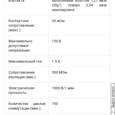
контакта:
напылением золотом 1,27 мкм
(50µ") поверх 2,54 мкм
никелировки
Контактное
20 мОм
сопротивление
(макс.):
Максимально
150 В
допустимое
напряжение:
Максимальный ток:
1.5 А
Сопротивление
500 МОм
изоляции (мин.):
Электрическая
1000 В/1 мин
Задать вопрос
прочность:
Количество циклов
750
коммутации (мин.):