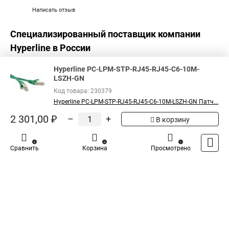
Написать отзыв
Специализированный поставщик компании
Hyperline
в России
Hyperline PC-LPM-STP-RJ45-RJ45-C6-10M-
LSZH-GN
Код товара: 230379
Hyperline PC-LPM-STP-RJ45-RJ45-C6-10M-LSZH-GN Патч...
2 301,00 ₽
–
+
В корзину
0
0
1
Сравнить
Корзина
Просмотрено
Каталог
Оплата
Доставка
Контакты
Войти