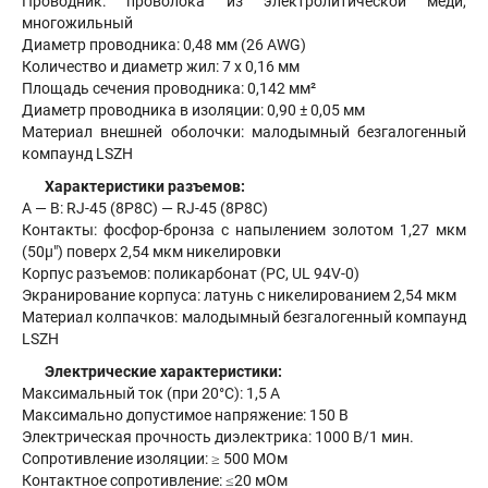
Проводник: проволока из электролитической меди,
многожильный
Диаметр проводника: 0,48 мм (26 AWG)
Количество и диаметр жил: 7 х 0,16 мм
Площадь сечения проводника: 0,142 мм²
Диаметр проводника в изоляции: 0,90 ± 0,05 мм
Материал внешней оболочки: малодымный безгалогенный
компаунд LSZH
Характеристики разъемов:
А — В: RJ-45 (8P8C) — RJ-45 (8P8C)
Контакты: фосфор-бронза с напылением золотом 1,27 мкм
(50µ") поверх 2,54 мкм никелировки
Корпус разъемов: поликарбонат (PC, UL 94V-0)
Экранирование корпуса: латунь с никелированием 2,54 мкм
Материал колпачков: малодымный безгалогенный компаунд
LSZH
Электрические характеристики:
Максимальный ток (при 20°С): 1,5 А
Максимально допустимое напряжение: 150 В
Электрическая прочность диэлектрика: 1000 В/1 мин.
Сопротивление изоляции: ≥ 500 МОм
Контактное сопротивление: ≤20 мОм