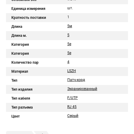
шт.
Единица измерения
1
Кратность поставки
5м
Длина
5
Длина м.
5e
Категория
5е
Категория
4
Количество пар
LSZH
Материал
Патч-корд
Тип
Экранированный
Тип изделия
F/UTP
Тип кабеля
RJ 45
Тип разъема
Серый
Цвет