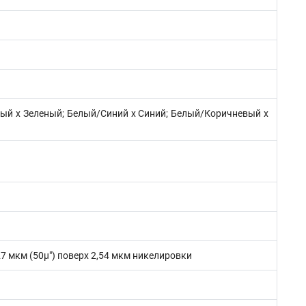
й х Зеленый; Белый/Синий х Синий; Белый/Коричневый х
7 мкм (50µ") поверх 2,54 мкм никелировки