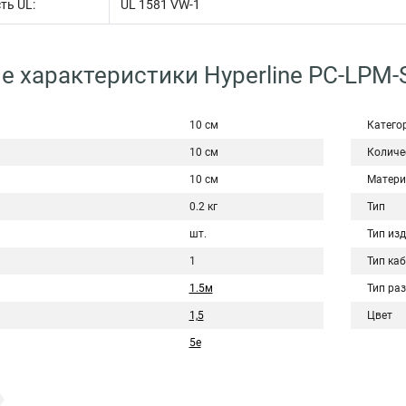
ть UL:
UL 1581 VW-1
е характеристики Hyperline PC-LPM
10 см
Катего
10 см
Количе
10 см
Матери
0.2 кг
Тип
шт.
Тип из
1
Тип ка
1.5м
Тип ра
1,5
Цвет
5e