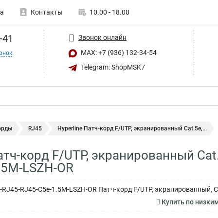
а
Контакты
10.00 - 18.00
-41
Звонок онлайн
MAX: +7 (936) 132-34-54
онок
Telegram: ShopMSK7
орды
RJ45
Hyperline Патч-корд F/UTP, экранированный Cat.5e,...
Патч-корд F/UTP, экранированный Cat
.5M-LSZH-OR
P-RJ45-RJ45-C5e-1.5M-LSZH-OR Патч-корд F/UTP, экранированный, Ca
Купить по низки