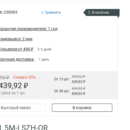
л:
230093
Сравнить
В наличии
Гарантия производителя: 1 год
Самовывоз: 2 дня
Курьером от 490 ₽
2-3 дней
Срочная доставка:
1 день
439,92 ₽
,95 ₽
Скидка 35%
От 15 шт:
439,92 ₽
439,92 ₽
439,92 ₽
От 30 шт:
Цена за 1 шт.
439,92 ₽
Быстрый заказ
В корзину
-1.5M-LSZH-OR