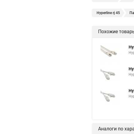
Hyperline rj 45
Па
Похожие товар
Hy
Hyp
Hy
Hyp
Hy
Hyp
Аналоги по хар