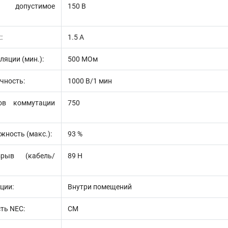
 допустимое
150 В
:
1.5 А
ляции (мин.):
500 МОм
чность:
1000 В/1 мин
ов коммутации
750
жность (макс.):
93 %
рыв (кабель/
89 Н
ции:
Внутри помещений
ть NEC:
CM