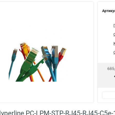
Артику
685
yperline PC-LPM-STP-RJ45-RJ45-C5e