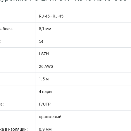
RJ-45 - RJ-45
абеля:
5,1 мм
:
5e
:
LSZH
26 AWG
1.5 м
4 пары
а:
F/UTP
оранжевый
а в изоляции:
0.9 мм