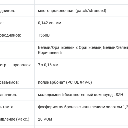
дников:
многопроволочная (patch/stranded)
а:
0,142 кв. мм
оводников:
T568B
Белый/Оранжевый х Оранжевый; Белый/Зелены
Коричневый
тр проволок
7 х 0,16 мм
разъемов:
поликарбонат (PC, UL 94V-0)
лпачков:
малодымный безгалогенный компаунд LSZH
нтакта:
фосфористая бронза с напылением золотом 1,2
вление (макс.):
20 мОм