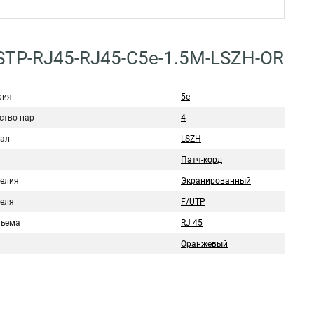
-STP-RJ45-RJ45-C5e-1.5M-LSZH-OR
рия
5е
ство пар
4
ал
LSZH
Патч-корд
делия
Экранированный
беля
F/UTP
зъема
RJ 45
Оранжевый