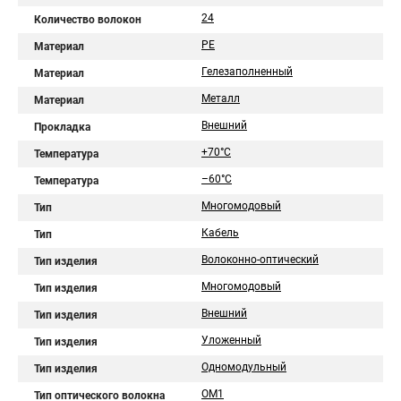
24
Количество волокон
PE
Материал
Гелезаполненный
Материал
Металл
Материал
Внешний
Прокладка
+70°C
Температура
–60°C
Температура
Многомодовый
Тип
Кабель
Тип
Волоконно-оптический
Тип изделия
Многомодовый
Тип изделия
Внешний
Тип изделия
Уложенный
Тип изделия
Одномодульный
Тип изделия
OM1
Тип оптического волокна