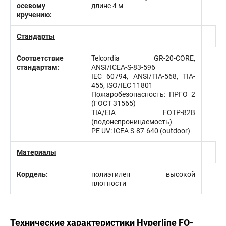
осевому
длине 4 м
кручению:
Стандарты
Соответствие
Telcordia GR-20-CORE,
стандартам:
ANSI/ICEA-S-83-596
IEC 60794, ANSI/TIA-568, TIA-
455, ISO/IEC 11801
Пожаробезопасность: ПРГО 2
(ГОСТ 31565)
TIA/EIA FOTP-82В
(водонепроницаемость)
PE UV: ICEA S-87-640 (outdoor)
Материалы
Кордель:
полиэтилен высокой
плотности
Технические характеристики Hyperline FO-