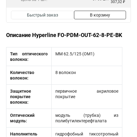
307,32 ₽
Быстрый заказ
В корзину
Описание Hyperline FO-PDM-OUT-62-8-PE-BK
Тип оптического
MM 62.5/125 (OM1)
волокна:
Количество
8 волокон
волокон:
Защитное
первичное акриловое
покрытие
покрытие
волокна:
Оптический
модуль (трубка) из
модуль:
полибутилентерефталата
Наполнитель
гидрофобный тиксотропный