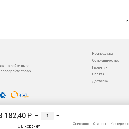
perline FO-MB-IN/OUT-504-36-LSZH-BK Кабель волоконно-оптический 50/125 (O
ротрубки 1.1 мм (micro bundle), внутренний/внешний, LSZH IEC 60332-3, –40°
perline Кабель волоконно-оптический 50/125 (OM4) многомодовый
perline FO-MB-IN/OUT-504-48-LSZH-BK Кабель волоконно-оптический 50/125 (O
ротрубки 1.1 мм (micro bundle), внутренний/внешний, LSZH IEC 60332-3, –40°
perline Кабель волоконно-оптический 50/125 (OM4) многомодовы
perline FO-MB-IN-504-36-LSZH-MG Кабель волоконно-оптический 50/125 (OM4) 
ротрубки 1.1 мм (micro bundle), внутренний, LSZH IEC 60332-3, -30°C – +70°C,
Н
3 182,40 ₽
–
+
Распродажа
Описание
Отзывы
Как сделат
В корзину
Сотрудничество