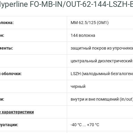
yperline FO-MB-IN/OUT-62-144-LSZH-
олокна:
MM 62.5/125 (OM1)
н:
144 волокна
менты:
защитный покров из упрочняю
центральный диэлектрический 
 оболочки:
LSZH (малодымный безгалоген
черный
и:
внутри и вне помещений (in/out
 характеристики
луатации:
-40 °C ... +70 °C