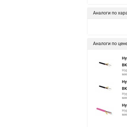
Аналоги по хар
Hy
2-
Hy
св
Hy
Hyp
буф
Hy
Hyp
буф
Аналоги по цен
Hy