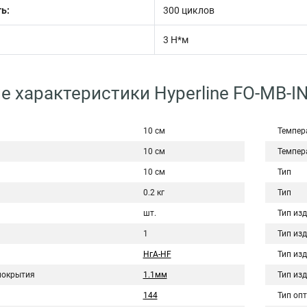
ь:
300 циклов
3 Н*м
е характеристики Hyperline FO-MB-I
10 см
Темпер
10 см
Темпер
10 см
Тип
0.2 кг
Тип
шт.
Тип из
1
Тип из
НгА-HF
Тип из
покрытия
1.1мм
Тип из
144
Тип оп