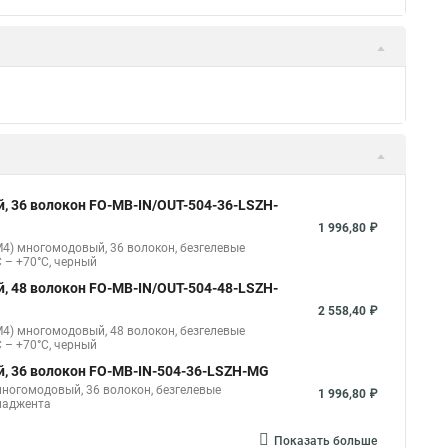
ый, 2 волокна, самонесущий FO-FTTH-IN-9A1-
57,33 ₽
1) одномодовый, 2 волокна, самонесущий, со
тренней прокладки, LSZH, –30°C – +70°C, черный
й 2 волокна, duplex FO-D3-IN-62-2-LSZH-BK
гомодовый, 2 волокна, duplex, zip-cord, плотное
121,50 ₽
й 2 волокна, duplex FO-D2-IN-62-2-LSZH-BK
гомодовый, 2 волокна, duplex, zip-cord, плотное
98,10 ₽
Показать больше
, 36 волокон FO-MB-IN/OUT-504-36-LSZH-