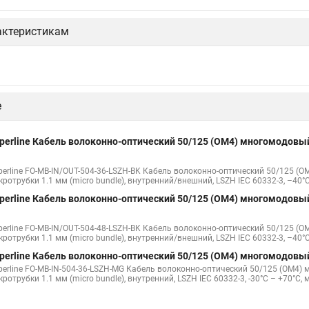
актеристикам
perline Кабель волоконно-оптический 9/125 (G657.А1) одномодов
LSZH-BK
perline FO-FTTH-IN-9A1-2-LSZH-BK Кабель волоконно-оптический 9/125 (G657.А
ободными волокнами (FTTH), гибкий (мин. стат. радиус изгиба 15 мм), для вну
perline Кабель волоконно-оптический 62.5/125 (OM1) многомодовы
erline FO-D3-IN-62-2-LSZH-BK Кабель волоконно-оптический 62.5/125 (OM1) мно
ерное покрытие (tight buffer) 3.0 мм, для внутренней прокладки, LSZH, черный
perline Кабель волоконно-оптический 62.5/125 (OM1) многомодовы
erline FO-D2-IN-62-2-LSZH-BK Кабель волоконно-оптический 62.5/125 (OM1) мно
ерное покрытие (tight buffer) 2.0 мм, для внутренней прокладки, LSZH, черный
е
perline Кабель волоконно-оптический 50/125 (OM4) многомодовый