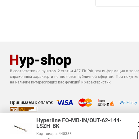
BK
Hy
мик
Hy
BK
Hy
мик
Hy
Hy
мик
Hyperline FO-MB-IN/OUT-62-144-
LSZH-BK
Код товара: 445388