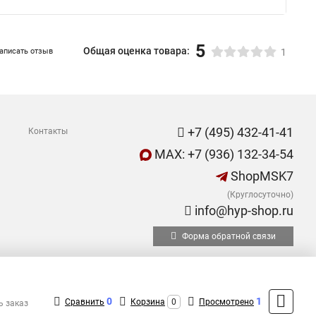
1 996,80 ₽
M4) многомодовый, 36 волокон, безгелевые
C – +70°C, черный
, 48 волокон FO-MB-IN/OUT-504-48-LSZH-
2 558,40 ₽
M4) многомодовый, 48 волокон, безгелевые
C – +70°C, черный
й, 36 волокон FO-MB-IN-504-36-LSZH-MG
многомодовый, 36 волокон, безгелевые
1 996,80 ₽
 маджента
Показать больше
5
Общая оценка товара:
аписать отзыв
1
+7 (495) 432-41-41
Контакты
0
1
Сравнить
Корзина
0
Просмотрено
ь заказ
MAX: +7 (936) 132-34-54