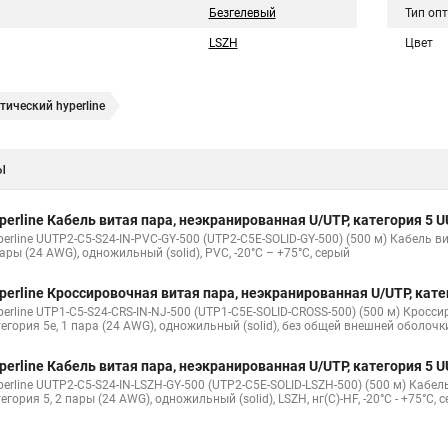
Безгелевый
Тип оп
LSZH
Цвет
ический hyperline
ы
perline Кабель витая пара, неэкранированная U/UTP, категория 5
erline UUTP2-C5-S24-IN-PVC-GY-500 (UTP2-C5E-SOLID-GY-500) (500 м) Кабель в
ары (24 AWG), одножильный (solid), PVC, -20°C – +75°C, серый
perline Кроссировочная витая пара, неэкранированная U/UTP, кат
perline UTP1-C5-S24-CRS-IN-NJ-500 (UTP1-C5E-SOLID-CROSS-500) (500 м) Кросс
тегория 5e, 1 пара (24 AWG), одножильный (solid), без общей внешней оболочк
perline Кабель витая пара, неэкранированная U/UTP, категория 5
perline UUTP2-C5-S24-IN-LSZH-GY-500 (UTP2-C5E-SOLID-LSZH-500) (500 м) Кабе
егория 5, 2 пары (24 AWG), одножильный (solid), LSZH, нг(С)-HF, -20°C - +75°C, 