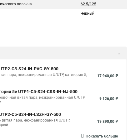
тического волокна
62.5/125
Черный
 UUTP2-C5-S24-IN-PVC-GY-500
итая пара, неэкранированная U/UTP, категория 5,
17 940,00 ₽
егория 5e UTP1-C5-S24-CRS-IN-NJ-500
ировочная витая пара, неэкранированная U/UTP,
9 126,00 ₽
и
 UUTP2-C5-S24-IN-LSZH-GY-500
ль витая пара, неэкранированная U/UTP,
19 890,00 ₽
серый
Показать больше