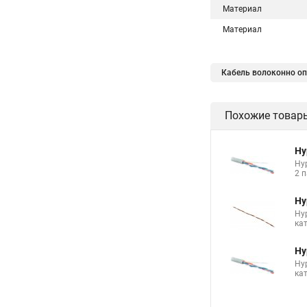
Материал
Материал
Кабель волоконно опт
Похожие товар
Hy
Hyp
2 п
Hy
Hy
ка
Hy
Hy
кат