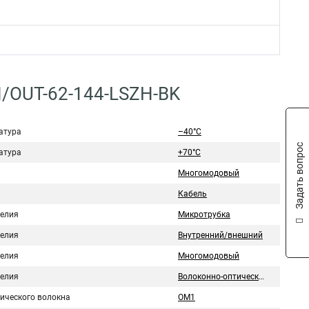
N/OUT-62-144-LSZH-BK
атура
–40°C
Задать вопрос
атура
+70°C
Многомодовый
Кабель
делия
Микротрубка
делия
Внутренний/внешний
делия
Многомодовый
делия
Волоконно-оптический
тического волокна
OM1