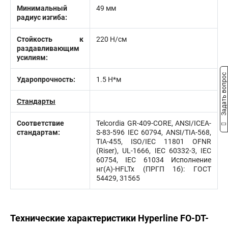
Минимальный
49 мм
радиус изгиба:
Стойкость к
220 Н/см
раздавливающим
усилиям:
Задать вопрос
Ударопрочность:
1.5 Н*м
Стандарты
Соответствие
Telcordia GR-409-CORE, ANSI/ICEA-
стандартам:
S-83-596 IEC 60794, ANSI/TIA-568,
TIA-455, ISO/IEC 11801 OFNR
(Riser), UL-1666, IEC 60332-3, IEC
60754, IEC 61034 Исполнение
нг(А)-HFLTx (ПРГП 1б): ГОСТ
54429, 31565
Технические характеристики Hyperline FO-DT-