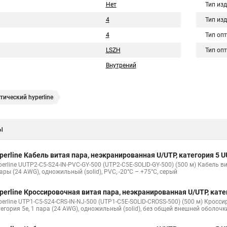
Нет
Тип из
4
Тип из
4
Тип оп
LSZH
Тип оп
Внутрений
ический hyperline
ы
perline Кабель витая пара, неэкранированная U/UTP, категория 5
erline UUTP2-C5-S24-IN-PVC-GY-500 (UTP2-C5E-SOLID-GY-500) (500 м) Кабель в
ары (24 AWG), одножильный (solid), PVC, -20°C – +75°C, серый
perline Кроссировочная витая пара, неэкранированная U/UTP, кат
perline UTP1-C5-S24-CRS-IN-NJ-500 (UTP1-C5E-SOLID-CROSS-500) (500 м) Кросс
тегория 5e, 1 пара (24 AWG), одножильный (solid), без общей внешней оболочк