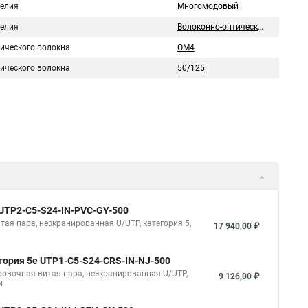
делия
Многомодовый
делия
Волоконно-оптический
тического волокна
OM4
тического волокна
50/125
 UUTP2-C5-S24-IN-PVC-GY-500
итая пара, неэкранированная U/UTP, категория 5,
17 940,00 ₽
егория 5e UTP1-C5-S24-CRS-IN-NJ-500
ировочная витая пара, неэкранированная U/UTP,
9 126,00 ₽
и