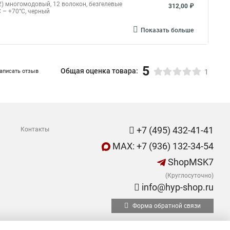
волокон FO-DT-IN/OUT-62-8-LSZH-BK
оптический 62.5/125 многомодовый, 8 волокон,
377,52 ₽
, –40°C – +75°C, черный
 8 волокон FO-DT-IN/OUT-503-8-LSZH-BK
но-оптический 50/125 (OM3) многомодовый, 8
397,80 ₽
C 60332-3, –40°C – +75°C, черный (голубой)
, 12 волокон FO-MB-IN/OUT-50-12-LSZH-BK
2) многомодовый, 12 волокон, безгелевые
312,00 ₽
C – +70°C, черный
Показать больше
5
Общая оценка товара:
аписать отзыв
1