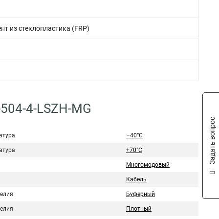
т из стеклопластика (FRP)
N-504-4-LSZH-MG
Задать вопрос
атура
–40°C
атура
+70°C
Многомодовый
Кабель
делия
Буферный
делия
Плотный