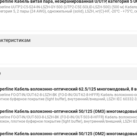
perline Кабель витая пара, неэкранированная U/UTP, категория 5
perline UUTP2-C5-S24-IN-LSZH-GY-500 (UTP2-C5E-SOLID-LSZH-500) (500 м) Кабе
егория 5, 2 пары (24 AWG), одножильный (solid), LSZH, нг(С)-HF, -20°C - +75°C, 
актеристикам
perline Кабель волоконно-оптический 9/125 (G657.А1) одномодов
LSZH-BK
perline FO-FTTH-IN-9A1-2-LSZH-BK Кабель волоконно-оптический 9/125 (G657.А
ободными волокнами (FTTH), гибкий (мин. стат. радиус изгиба 15 мм), для вну
perline Кабель волоконно-оптический 62.5/125 (OM1) многомодовы
erline FO-D3-IN-62-2-LSZH-BK Кабель волоконно-оптический 62.5/125 (OM1) мно
ерное покрытие (tight buffer) 3.0 мм, для внутренней прокладки, LSZH, черный
perline Кабель волоконно-оптический 62.5/125 (OM1) многомодовы
erline FO-D2-IN-62-2-LSZH-BK Кабель волоконно-оптический 62.5/125 (OM1) мно
ерное покрытие (tight buffer) 2.0 мм, для внутренней прокладки, LSZH, черный