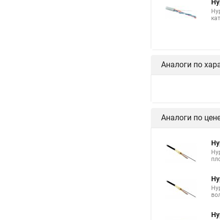
Hy
Hy
кат
Аналоги по хар
Hy
2-
Hy
св
Hy
Hyp
буф
Hy
Hyp
буф