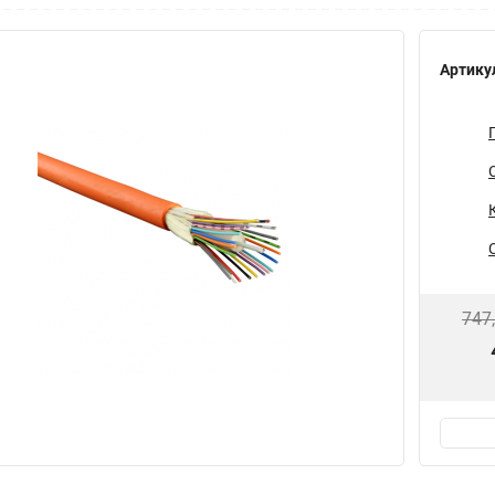
Артику
747