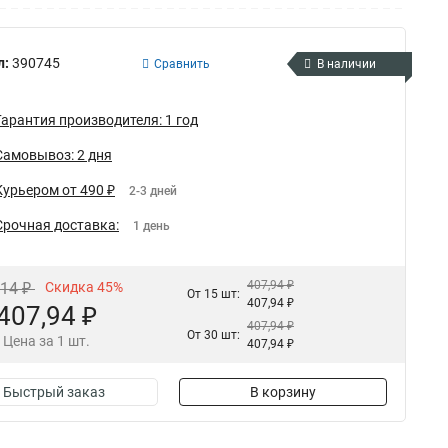
л:
390745
Сравнить
В наличии
Гарантия производителя: 1 год
Самовывоз: 2 дня
Курьером от 490 ₽
2-3 дней
Срочная доставка:
1 день
407,94 ₽
,14 ₽
Скидка 45%
От 15 шт:
407,94 ₽
407,94 ₽
407,94 ₽
От 30 шт:
Цена за 1 шт.
407,94 ₽
Быстрый заказ
В корзину