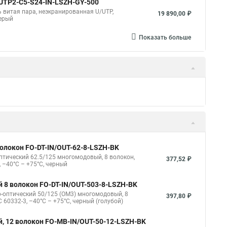
 UUTP2-C5-S24-IN-LSZH-GY-500
ль витая пара, неэкранированная U/UTP,
19 890,00 ₽
серый
Показать больше
ый, 2 волокна, самонесущий FO-FTTH-IN-9A1-
57,33 ₽
1) одномодовый, 2 волокна, самонесущий, со
тренней прокладки, LSZH, –30°C – +70°C, черный
й 2 волокна, duplex FO-D3-IN-62-2-LSZH-BK
гомодовый, 2 волокна, duplex, zip-cord, плотное
121,50 ₽
й 2 волокна, duplex FO-D2-IN-62-2-LSZH-BK
гомодовый, 2 волокна, duplex, zip-cord, плотное
98,10 ₽
Показать больше