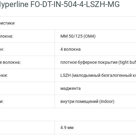
yperline FO-DT-IN-504-4-LSZH-MG
ристики
олокна:
MM 50/125 (OM4)
н:
4 волокна
е волокна:
плотное буферное покрытие (tight buf
чки:
LSZH (малодымный безгалогенный к
маджента
и:
внутри помещений (indoor)
4.9 мм