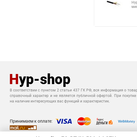
Аналоги по цен
Hy
Hy
пло
Hy
Hy
вол
Hy
Hy
мик