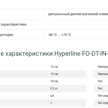
центральный диэлектрический элемен
 характеристики
уатации:
-40 °C ... +70 °C
е характеристики Hyperline FO-DT-I
10 см
Темпер
10 см
Темпер
10 см
Тип
0.2 кг
Тип
шт.
Тип из
1
Тип из