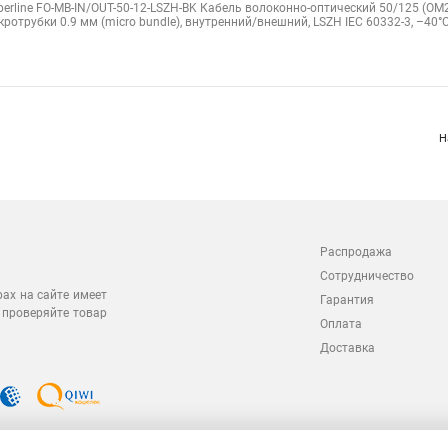
е
perline Кабель волоконно-оптический 62.5/125 многомодовый, 8 
perline FO-DT-IN/OUT-62-8-LSZH-BK (FO-D-IN/OUT-62-8-HFFR) Кабель волоконно-
тное буферное покрытие (tight buffer), внутренний/внешний, LSZH IEC 60332-3
perline Кабель волоконно-оптический 50/125 (OM3) многомодовый
perline FO-DT-IN/OUT-503-8-LSZH-BK (FO-D-IN/OUT-503-8-HFFR) Кабель волокон
окон, плотное буферное покрытие (tight buffer), внутренний/внешний, LSZH IE
perline Кабель волоконно-оптический 50/125 (OM2) многомодовый
perline FO-MB-IN/OUT-50-12-LSZH-BK Кабель волоконно-оптический 50/125 (OM
ротрубки 0.9 мм (micro bundle), внутренний/внешний, LSZH IEC 60332-3, –40°
Н