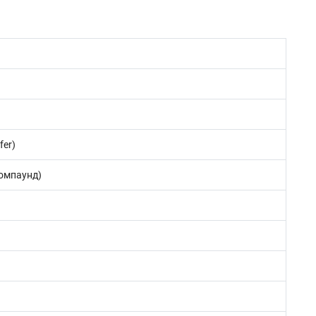
fer)
омпаунд)