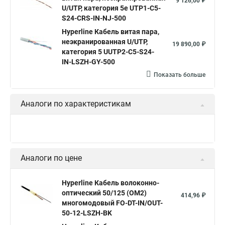
9 126,00 ₽
U/UTP, категория 5e UTP1-C5-
S24-CRS-IN-NJ-500
Hyperline Кабель витая пара,
неэкранированная U/UTP,
19 890,00 ₽
категория 5 UUTP2-C5-S24-
IN-LSZH-GY-500
Показать больше
Аналоги по характеристикам
Аналоги по цене
Hyperline Кабель волоконно-
оптический 50/125 (OM2)
414,96 ₽
многомодовый FO-DT-IN/OUT-
50-12-LSZH-BK