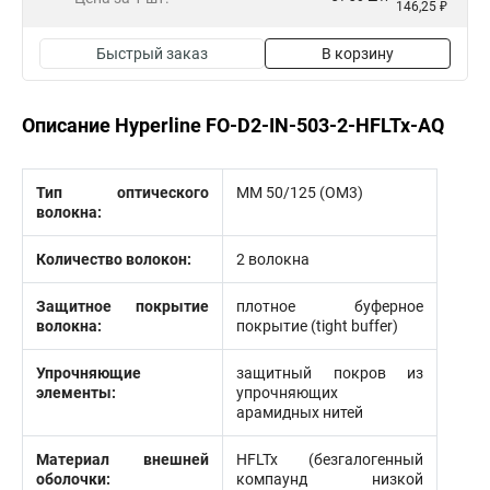
146,25 ₽
Быстрый заказ
В корзину
Описание Hyperline FO-D2-IN-503-2-HFLTx-AQ
Тип оптического
MM 50/125 (ОМ3)
волокна:
Количество волокон:
2 волокна
Защитное покрытие
плотное буферное
волокна:
покрытие (tight buffer)
Упрочняющие
защитный покров из
элементы:
упрочняющих
арамидных нитей
Материал внешней
HFLTx (безгалогенный
оболочки:
компаунд низкой