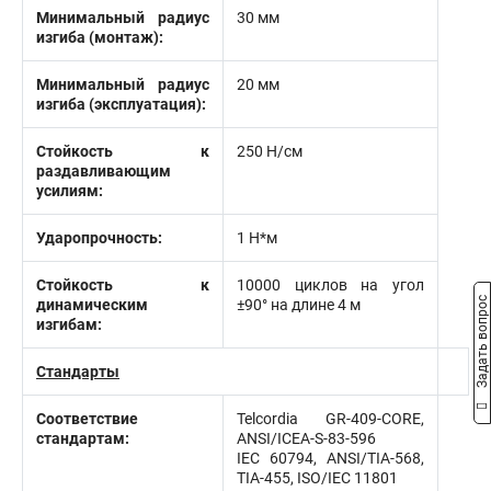
Минимальный радиус
30 мм
изгиба (монтаж):
Минимальный радиус
20 мм
изгиба (эксплуатация):
Стойкость к
250 Н/см
раздавливающим
усилиям:
Ударопрочность:
1 Н*м
Стойкость к
10000 циклов на угол
Задать вопрос
динамическим
±90° на длине 4 м
изгибам:
Стандарты
Соответствие
Telcordia GR-409-CORE,
стандартам:
ANSI/ICEA-S-83-596
IEC 60794, ANSI/TIA-568,
TIA-455, ISO/IEC 11801