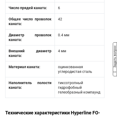
Число прядей каната:
6
Общее число проволок
42
каната:
Диаметр проволок
0.4 мм
каната:
Задать вопрос
Внешний диаметр
4 мм
каната:
Материал каната:
оцинкованная
углеродистая сталь
Наполнитель полости
тиксотропный
каната:
гидрофобный
гелеобразный компаунд
Технические характеристики Hyperline FO-