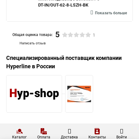
Аналоги по цене
Hyperline Кабель волоконно-
оптический 62.5/125
272,70 ₽
многомодовый 4 волокна FO-
DT-IN/OUT-62-4-LSZH-BK
Hyperline Кабель волоконно-
оптический 50/125(OM3)
280,80 ₽
многомодовый 4 волокна FO-
DT-IN/OUT-503-4-LSZH-BK
Hyperline Кабель волоконно-
оптический 62.5/125
435,60 ₽
многомодовый, 8 волокон FO-
DT-IN/OUT-62-8-LSZH-BK
Показать больше
5
Общая оценка товара:
1
Написать отзыв