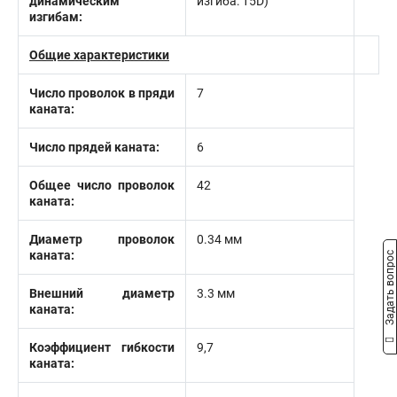
динамическим
изгиба: 15D)
изгибам:
Общие характеристики
Число проволок в пряди
7
каната:
Число прядей каната:
6
Общее число проволок
42
каната:
Диаметр проволок
0.34 мм
каната:
Задать вопрос
Внешний диаметр
3.3 мм
каната:
Коэффициент гибкости
9,7
каната: