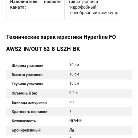
Наполнитель полости
тиксотропный
каната:
гидрофобный
гелеобразный компаунд
Технические характеристики Hyperline FO-
AWS2-IN/OUT-62-8-LSZH-BK
10 см
Ширина упаковки
10 см
Высота упаковки
10 см
Глубина упаковки
0.2 кг
Объемный вес
шт.
Единица измерения
1
Кратность поставки
НгА-HF
Безопасность
Да
Бронированный