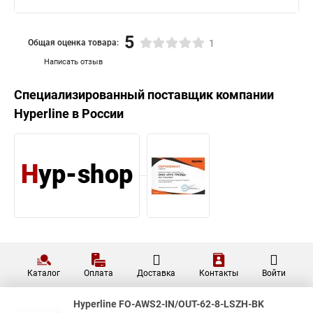
оптический 50/125 (OM4)
815,10 ₽
многомодовый, 12 волокон FO-
MB-IN/OUT-504-12-LSZH-BK
Hyperline Кабель волоконно-
оптический 50/125 (OM3)
669,24 ₽
многомодовый 16 волокон FO-
DT-IN/OUT-503-16-LSZH-BK
Hyperline Кабель волоконно-
оптический 50/125 (OM4)
1 033,50 ₽
многомодовый, 16 волокон
FO-MB-IN/OUT-504-16-LSZH-BK
Показать больше
5
Общая оценка товара:
1
Написать отзыв
Специализированный поставщик компании
Hyperline
в России
Hyperline FO-AWS2-IN/OUT-62-8-LSZH-BK