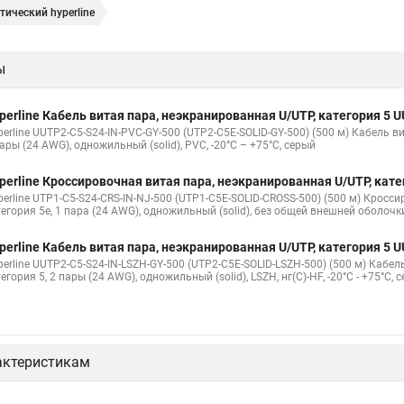
ический hyperline
ы
perline Кабель витая пара, неэкранированная U/UTP, категория 5
erline UUTP2-C5-S24-IN-PVC-GY-500 (UTP2-C5E-SOLID-GY-500) (500 м) Кабель в
ары (24 AWG), одножильный (solid), PVC, -20°C – +75°C, серый
perline Кроссировочная витая пара, неэкранированная U/UTP, кат
perline UTP1-C5-S24-CRS-IN-NJ-500 (UTP1-C5E-SOLID-CROSS-500) (500 м) Кросс
тегория 5e, 1 пара (24 AWG), одножильный (solid), без общей внешней оболочк
perline Кабель витая пара, неэкранированная U/UTP, категория 5
perline UUTP2-C5-S24-IN-LSZH-GY-500 (UTP2-C5E-SOLID-LSZH-500) (500 м) Кабе
егория 5, 2 пары (24 AWG), одножильный (solid), LSZH, нг(С)-HF, -20°C - +75°C, 
актеристикам