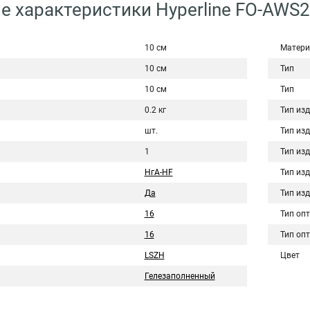
е характеристики Hyperline FO-AWS2
10 см
Матери
10 см
Тип
10 см
Тип
0.2 кг
Тип из
шт.
Тип из
1
Тип из
НгА-HF
Тип из
Да
Тип из
16
Тип оп
16
Тип оп
LSZH
Цвет
Гелезаполненный