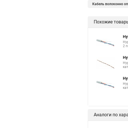
Кабель волоконно опт
Похожие товар
Hy
Hyp
2 п
Hy
Hy
ка
Hy
Hy
кат
Аналоги по хар