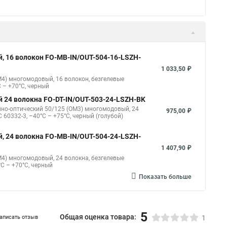
й 2 волокна, duplex FO-D3-IN-62-2-LSZH-BK
гомодовый, 2 волокна, duplex, zip-cord, плотное
121,50 ₽
й 2 волокна, duplex FO-D2-IN-62-2-LSZH-BK
гомодовый, 2 волокна, duplex, zip-cord, плотное
98,10 ₽
 2 волокна FO-D2-IN-50-2-LSZH-BK
модовый, 2 волокна, duplex, zip-cord, плотное
80,28 ₽
Показать больше
, 16 волокон FO-MB-IN/OUT-504-16-LSZH-
1 033,50 ₽
M4) многомодовый, 16 волокон, безгелевые
C – +70°C, черный
 24 волокна FO-DT-IN/OUT-503-24-LSZH-BK
онно-оптический 50/125 (OM3) многомодовый, 24
975,00 ₽
C 60332-3, –40°C – +75°C, черный (голубой)