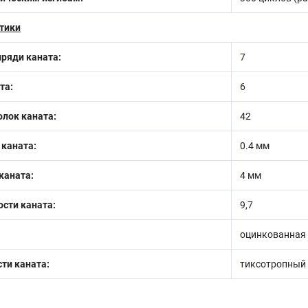
тики
пряди каната:
7
та:
6
лок каната:
42
 каната:
0.4 мм
каната:
4 мм
сти каната:
9,7
оцинкованная 
ти каната:
тиксотропный