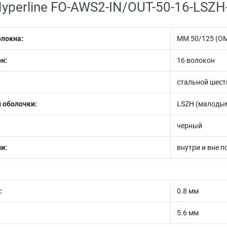
yperline FO-AWS2-IN/OUT-50-16-LSZH
олокна:
MM 50/125 (О
н:
16 волокон
стальной шест
 оболочки:
LSZH (малоды
черный
и:
внутри и вне п
:
0.8 мм
5.6 мм