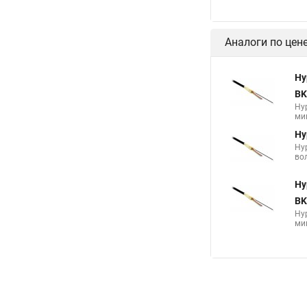
Hy
Hyp
буф
Hy
Hyp
буф
Hy
Hyp
буф
Аналоги по цен
Hy
BK
Hy
мик
Hy
Hy
вол