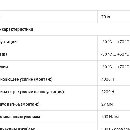
:
70 кг
 характеристики
луатации:
-60 °С ... +70 °С
ажа:
-30 °С ... +50 °С
ения:
-60 °C ... +70 °C
гивающее усилие (монтаж):
4000 Н
ивающее усилие (эксплуатация):
2200 Н
ус изгиба (монтаж):
27 мм
авливающим усилиям:
500 Н/см
мическим изгибам:
300 циклов (ра