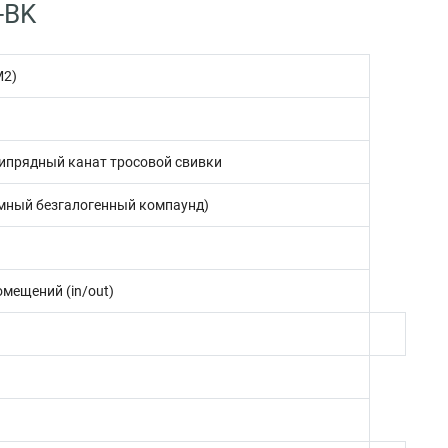
-BK
М2)
ипрядный канат тросовой свивки
мный безгалогенный компаунд)
омещений (in/out)