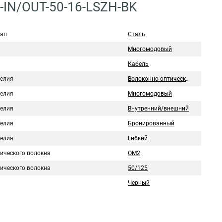
-IN/OUT-50-16-LSZH-BK
ал
Сталь
Многомодовый
Кабель
делия
Волоконно-оптический
делия
Многомодовый
делия
Внутренний/внешний
делия
Бронированный
делия
Гибкий
тического волокна
OM2
тического волокна
50/125
Черный