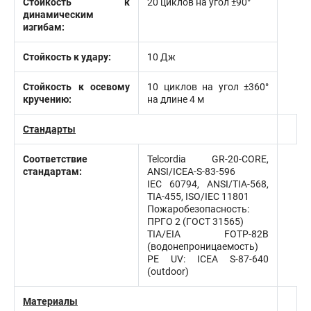
Стойкость к
20 циклов на угол ±90°
динамическим
изгибам:
Стойкость к удару:
10 Дж
Стойкость к осевому
10 циклов на угол ±360°
кручению:
на длине 4 м
Стандарты
Соответствие
Telcordia GR-20-CORE,
стандартам:
ANSI/ICEA-S-83-596
IEC 60794, ANSI/TIA-568,
TIA-455, ISO/IEC 11801
Пожаробезопасность:
ПРГО 2 (ГОСТ 31565)
TIA/EIA FOTP-82В
(водонепроницаемость)
PE UV: ICEA S-87-640
(outdoor)
Материалы