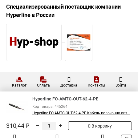
многомодовый 4 волокна FO-
DT-IN/OUT-62-4-LSZH-BK
Hyperline Кабель волоконно-
оптический 50/125(OM2)
208,26 ₽
многомодовый 4 волокна FO-
DT-IN/OUT-50-4-LSZH-BK
Показать больше
5
Общая оценка товара:
1
Написать отзыв
Специализированный поставщик компании
Hyperline
в России
Hyperline FO-AMTC-OUT-62-4-PE
Код товара: 445264
Hyperline FO-AMTC-OUT-62-4-PE Кабель волоконно-опт...
310,44 ₽
–
+
В корзину