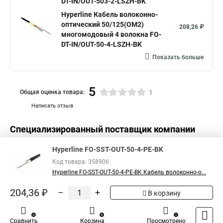
DT-IN/OUT-503-2-LSZH-BK
Hyperline Кабель волоконно-
оптический 50/125(OM2)
208,26 ₽
многомодовый 4 волокна FO-
DT-IN/OUT-50-4-LSZH-BK
Показать больше
5
Общая оценка товара:
1
Написать отзыв
Специализированный поставщик компании
Hyperline
в России
Hyperline FO-SST-OUT-50-4-PE-BK
Код товара: 358906
Hyperline FO-SST-OUT-50-4-PE-BK Кабель волоконно-о...
204,36 ₽
–
+
В корзину
0
0
1
Сравнить
Корзина
Просмотрено