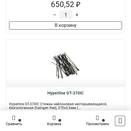
650,52 ₽
–
+
В корзину
Hyperline GT-370IC
Hyperline GT-370IC Стяжка нейлоновая неоткрывающаяся,
безгалогенная (halogen free), 370x3.6мм (...
Подробнее
Сравнить
0
0
0
Сравнить
Корзина
Просмотрено
Наличие:
В наличии