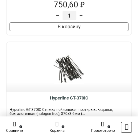
750,60 ₽
–
+
В корзину
Hyperline GT-370IC
Hyperline GT-370IC Стяжка нейлоновая неоткрывающаяся,
безгалогенная (halogen free), 370x3.6мм (...
Подробнее
Сравнить
0
0
0
Сравнить
Корзина
Просмотрено
Наличие:
В наличии