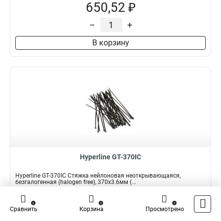
650,52 ₽
–
+
В корзину
Hyperline GT-370IC
Hyperline GT-370IC Стяжка нейлоновая неоткрывающаяся,
безгалогенная (halogen free), 370x3.6мм (...
Подробнее
Сравнить
0
0
0
Сравнить
Корзина
Просмотрено
Наличие:
В наличии