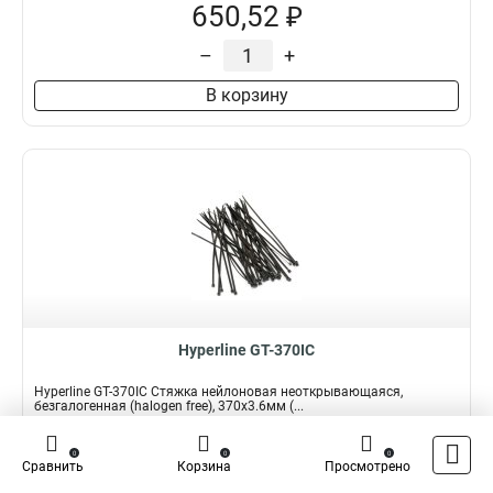
650,52 ₽
–
+
В корзину
Hyperline GT-370IC
Hyperline GT-370IC Стяжка нейлоновая неоткрывающаяся,
безгалогенная (halogen free), 370x3.6мм (...
Подробнее
Сравнить
0
0
0
Сравнить
Корзина
Просмотрено
Наличие:
В наличии