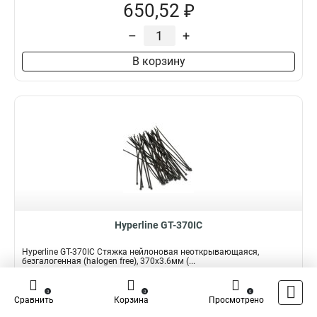
650,52 ₽
–
+
В корзину
Hyperline GT-370IC
Hyperline GT-370IC Стяжка нейлоновая неоткрывающаяся,
безгалогенная (halogen free), 370x3.6мм (...
Подробнее
Сравнить
0
0
0
Сравнить
Корзина
Просмотрено
Наличие:
В наличии