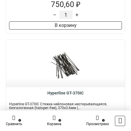
750,60 ₽
–
+
В корзину
Hyperline GT-370IC
Hyperline GT-370IC Стяжка нейлоновая неоткрывающаяся,
безгалогенная (halogen free), 370x3.6мм (...
Подробнее
Сравнить
0
0
0
Сравнить
Корзина
Просмотрено
Наличие:
В наличии