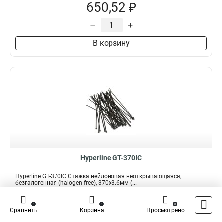
650,52 ₽
–
+
В корзину
Hyperline GT-370IC
Hyperline GT-370IC Стяжка нейлоновая неоткрывающаяся,
безгалогенная (halogen free), 370x3.6мм (...
Подробнее
Сравнить
0
0
0
Сравнить
Корзина
Просмотрено
Наличие:
В наличии