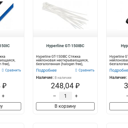
150IC
Hyperline GT-150IBC
Hyp
яжка
Hyperline GT-150IBC Стяжка
Hyperline 
ающаяся,
нейлоновая неоткрывающаяся,
нейлонова
 free),
безгалогенная (halogen free),
безгалогенн
150x3.6мм,...
200x3.6мм (
Подробнее
Подробне
Сравнить
Сравнить
Наличие:
Наличие:
В наличии
 ₽
248,04 ₽
3
+
–
+
ну
В корзину