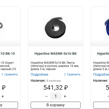
210-BK-10
Hyperline WASNR-5x16-BK
Hyperl
K-10 Хомут
Hyperline WASNR-5x16-BK Лента
Hyperline 
 мягкой
(липучка) в рулоне, ширина 16 мм,
(липучка) 
 черный (10
длина 5 м, черная
длина 5 м,
Подробнее
Подробне
Сравнить
Сравнить
Наличие:
Наличие:
В наличии
 ₽
541,32 ₽
5
+
–
+
ну
В корзину