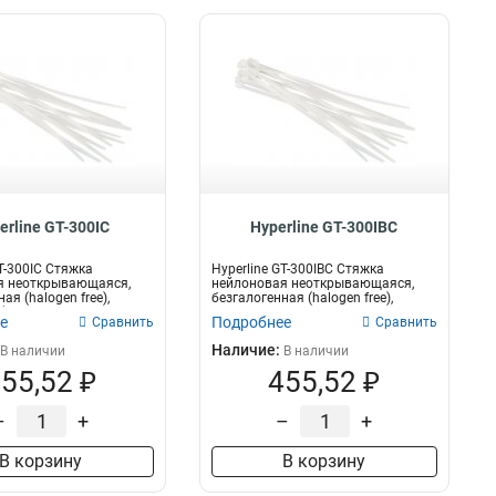
erline GT-300IC
Hyperline GT-300IBC
GT-300IC Стяжка
Hyperline GT-300IBC Стяжка
я неоткрывающаяся,
нейлоновая неоткрывающаяся,
ая (halogen free),
безгалогенная (halogen free),
...
300x3.6мм,...
е
Подробнее
Сравнить
Сравнить
Наличие:
В наличии
В наличии
55,52 ₽
455,52 ₽
–
+
–
+
В корзину
В корзину