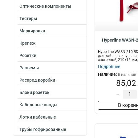
Оптические компоненты
Тестеры
Маркировка
Hyperline WASN-
Крепеж
Hyperline WASN-210-R
Розетки
для кабеля, липучка с
застежкой, 210x15 мм,
ш...
Подробнее
Разъемы
Наличие:
В наличии
Распред коробки
85,02
Блоки розеток
–
Кабельные вводы
В корзи
Лотки кабельные
Трубы гофрированные