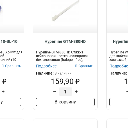
310-BL-10
Hyperline GTM-380HD
Hyperli
-10 Хомут для
Hyperline GTM-380HD Стяжка
Hyperline 
кой
нейлоновая неоткрывающаяся,
для кабеля
 синий (10
безгалогенная (halogen free),
застежкой,
382x7.6 мм...
ш...
Подробнее
Подробне
Сравнить
Сравнить
Наличие:
Наличие:
В наличии
 ₽
159,90 ₽
1
+
–
+
ну
В корзину