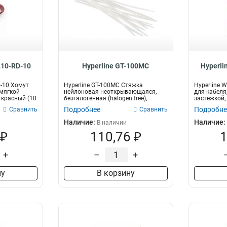
210-RD-10
Hyperline GT-100MC
Hyperli
D-10 Хомут
Hyperline GT-100MC Стяжка
Hyperline 
 мягкой
нейлоновая неоткрывающаяся,
для кабеля
 красный (10
безгалогенная (halogen free),
застежкой,
100x2.5мм (...
ш...
Подробнее
Подробне
Сравнить
Сравнить
Наличие:
Наличие:
В наличии
 ₽
110,76 ₽
1
+
–
+
ну
В корзину