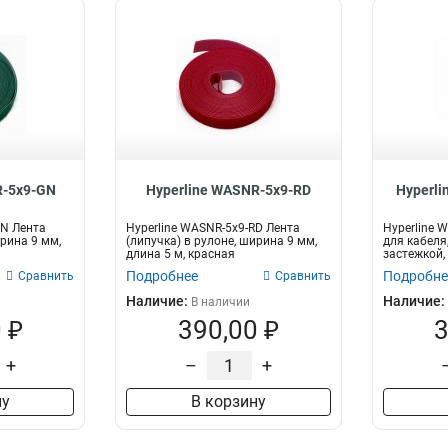
R-5x9-GN
Hyperline WASNR-5x9-RD
Hyperli
GN Лента
Hyperline WASNR-5x9-RD Лента
Hyperline 
ирина 9 мм,
(липучка) в рулоне, ширина 9 мм,
для кабеля
длина 5 м, красная
застежкой,
шт...
Подробнее
Подробне
Сравнить
Сравнить
Наличие:
Наличие:
В наличии
 ₽
390,00 ₽
3
+
–
+
ну
В корзину