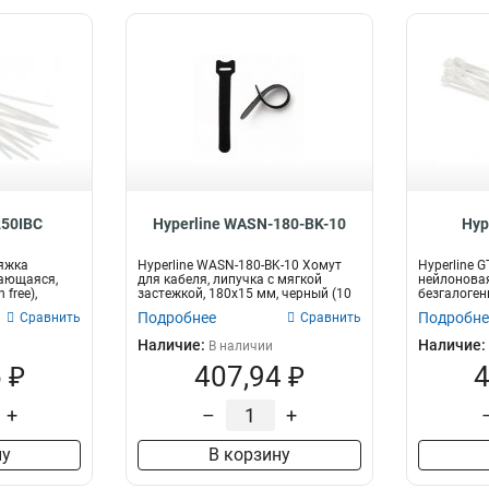
250IBC
Hyperline WASN-180-BK-10
Hyp
тяжка
Hyperline WASN-180-BK-10 Хомут
Hyperline 
ающаяся,
для кабеля, липучка с мягкой
нейлонова
 free),
застежкой, 180x15 мм, черный (10
безгалогенн
шт...
300x3.6мм (
Подробнее
Подробне
Сравнить
Сравнить
Наличие:
Наличие:
В наличии
 ₽
407,94 ₽
4
+
–
+
ну
В корзину