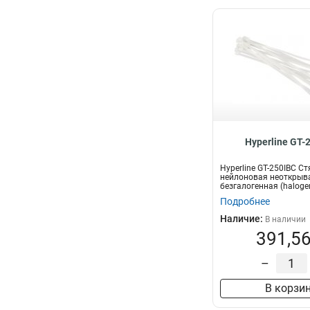
Hyperline GT-
Hyperline GT-250IBC С
нейлоновая неоткрыв
безгалогенная (halogen
250x3.6мм,...
Подробнее
Наличие:
В наличии
391,56
–
В корзи