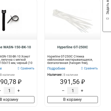
Задать вопрос
ne WASN-150-BK-10
Hyperline GT-250IC
WASN-150-BK-10 Хомут
Hyperline GT-250IC Стяжка
, липучка с мягкой
нейлоновая неоткрывающаяся,
 150x15 мм, черный (10
безгалогенная (halogen free),
250x3.6мм,...
е
Подробнее
Сравнить
Сравнить
Наличие:
В наличии
В наличии
90,78 ₽
391,56 ₽
–
+
–
+
В корзину
В корзину