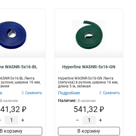
ine WASNR-5x16-BL
Hyperline WASNR-5x16-GN
WASNR-5x16-BL Лента
Hyperline WASNR-5x16-GN Лента
в рулоне, ширина 16 мм,
(липучка) в рулоне, ширина 16 мм,
 синяя
длина 5 м, зеленая
е
Подробнее
Сравнить
Сравнить
Наличие:
В наличии
В наличии
41,32 ₽
541,32 ₽
–
+
–
+
В корзину
В корзину