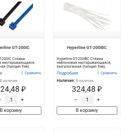
erline GT-200IC
Hyperline GT-200IBC
GT-200IC Стяжка
Hyperline GT-200IBC Стяжка
я неоткрывающаяся,
нейлоновая неоткрывающаяся,
ая (halogen free),
безгалогенная (halogen free),
...
200x3.6мм,...
е
Подробнее
Сравнить
Сравнить
Наличие:
В наличии
В наличии
24,48 ₽
324,48 ₽
–
+
–
+
В корзину
В корзину