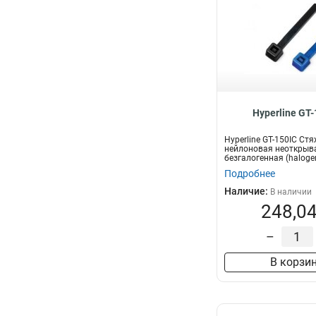
Hyperline GT-
Hyperline GT-150IC Ст
нейлоновая неоткрыв
безгалогенная (halogen
150x3.6мм,...
Подробнее
Наличие:
В наличии
248,04
–
В корзи