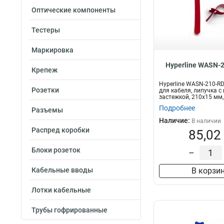
Оптические компоненты
Тестеры
Маркировка
Hyperline WASN-
Крепеж
Hyperline WASN-210-R
Розетки
для кабеля, липучка с
застежкой, 210x15 мм,
ш...
Подробнее
Разъемы
Наличие:
В наличии
Распред коробки
85,02
Блоки розеток
–
Кабельные вводы
В корзи
Лотки кабельные
Трубы гофрированные