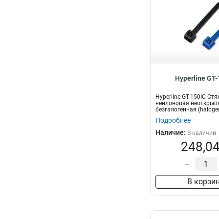
Hyperline GT-
Hyperline GT-150IC Ст
нейлоновая неоткрыв
безгалогенная (halogen
150x3.6мм,...
Подробнее
Наличие:
В наличии
248,04
–
В корзи