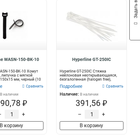
Задать вопрос
ne WASN-150-BK-10
Hyperline GT-250IC
WASN-150-BK-10 Хомут
Hyperline GT-250IC Стяжка
, липучка с мягкой
нейлоновая неоткрывающаяся,
 150x15 мм, черный (10
безгалогенная (halogen free),
250x3.6мм,...
е
Подробнее
Сравнить
Сравнить
Наличие:
В наличии
В наличии
90,78 ₽
391,56 ₽
–
+
–
+
В корзину
В корзину