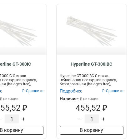
erline GT-300IC
Hyperline GT-300IBC
GT-300IC Стяжка
Hyperline GT-300IBC Стяжка
я неоткрывающаяся,
нейлоновая неоткрывающаяся,
ая (halogen free),
безгалогенная (halogen free),
...
300x3.6мм,...
е
Подробнее
Сравнить
Сравнить
Наличие:
В наличии
В наличии
55,52 ₽
455,52 ₽
–
+
–
+
В корзину
В корзину