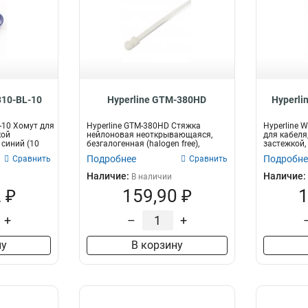
310-BL-10
Hyperline GTM-380HD
Hyperli
-10 Хомут для
Hyperline GTM-380HD Стяжка
Hyperline 
кой
нейлоновая неоткрывающаяся,
для кабеля
 синий (10
безгалогенная (halogen free),
застежкой,
382x7.6 мм...
ш...
Подробнее
Подробне
Сравнить
Сравнить
Наличие:
Наличие:
В наличии
 ₽
159,90 ₽
1
+
–
+
ну
В корзину