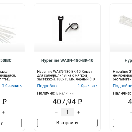
250IBC
Hyperline WASN-180-BK-10
Hyp
тяжка
Hyperline WASN-180-BK-10 Хомут
Hyperline 
ающаяся,
для кабеля, липучка с мягкой
нейлонова
 free),
застежкой, 180x15 мм, черный (10
безгалогенн
шт...
300x3.6мм (
Подробнее
Подробне
Сравнить
Сравнить
Наличие:
Наличие:
В наличии
 ₽
407,94 ₽
4
+
–
+
ну
В корзину