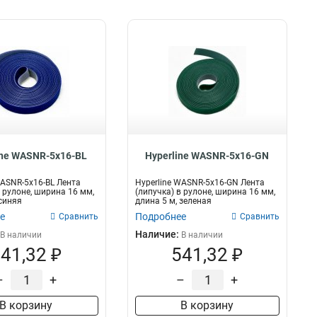
ine WASNR-5x16-BL
Hyperline WASNR-5x16-GN
WASNR-5x16-BL Лента
Hyperline WASNR-5x16-GN Лента
в рулоне, ширина 16 мм,
(липучка) в рулоне, ширина 16 мм,
 синяя
длина 5 м, зеленая
е
Подробнее
Сравнить
Сравнить
Наличие:
В наличии
В наличии
41,32 ₽
541,32 ₽
–
+
–
+
В корзину
В корзину