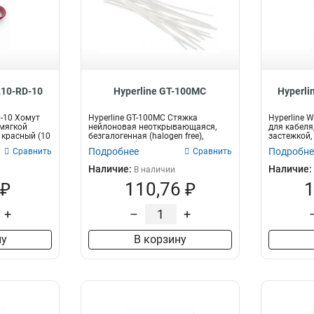
210-RD-10
Hyperline GT-100MC
Hyperli
D-10 Хомут
Hyperline GT-100MC Стяжка
Hyperline 
 мягкой
нейлоновая неоткрывающаяся,
для кабеля
 красный (10
безгалогенная (halogen free),
застежкой,
100x2.5мм (...
ш...
Подробнее
Подробне
Сравнить
Сравнить
Наличие:
Наличие:
В наличии
 ₽
110,76 ₽
1
+
–
+
ну
В корзину