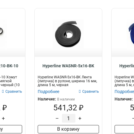
210-BK-10
Hyperline WASNR-5x16-BK
Hyperl
K-10 Хомут
Hyperline WASNR-5x16-BK Лента
Hyperline 
 мягкой
(липучка) в рулоне, ширина 16 мм,
(липучка) 
 черный (10
длина 5 м, черная
длина 5 м,
Подробнее
Подробне
Сравнить
Сравнить
Наличие:
Наличие:
В наличии
 ₽
541,32 ₽
5
+
–
+
ну
В корзину