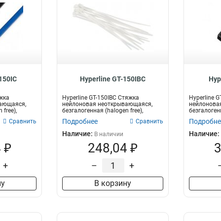
150IC
Hyperline GT-150IBC
Hyp
яжка
Hyperline GT-150IBC Стяжка
Hyperline 
ающаяся,
нейлоновая неоткрывающаяся,
нейлонова
 free),
безгалогенная (halogen free),
безгалогенн
150x3.6мм,...
200x3.6мм (
Подробнее
Подробне
Сравнить
Сравнить
Наличие:
Наличие:
В наличии
 ₽
248,04 ₽
3
+
–
+
ну
В корзину