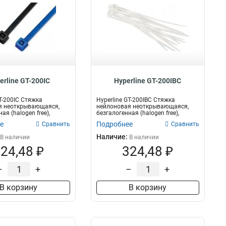
erline GT-200IC
Hyperline GT-200IBC
GT-200IC Стяжка
Hyperline GT-200IBC Стяжка
я неоткрывающаяся,
нейлоновая неоткрывающаяся,
ая (halogen free),
безгалогенная (halogen free),
...
200x3.6мм,...
е
Подробнее
Сравнить
Сравнить
Наличие:
В наличии
В наличии
24,48 ₽
324,48 ₽
–
+
–
+
В корзину
В корзину