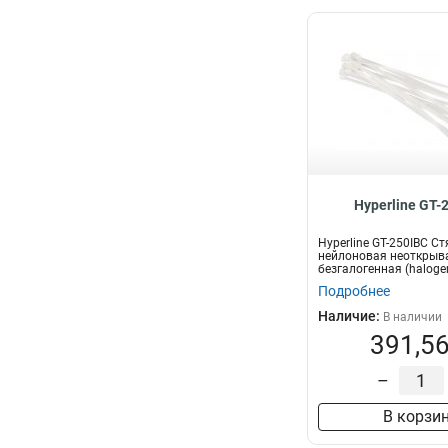
Hyperline GT-
Hyperline GT-250IBC С
нейлоновая неоткрыв
безгалогенная (halogen
250x3.6мм,...
Подробнее
Наличие:
В наличии
391,56
–
В корзи