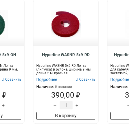
R-5x9-GN
Hyperline WASNR-5x9-RD
Hyperli
GN Лента
Hyperline WASNR-5x9-RD Лента
Hyperline 
ирина 9 мм,
(липучка) в рулоне, ширина 9 мм,
для кабеля
длина 5 м, красная
застежкой,
шт...
Подробнее
Подробне
Сравнить
Сравнить
Наличие:
Наличие:
В наличии
 ₽
390,00 ₽
3
+
–
+
ну
В корзину