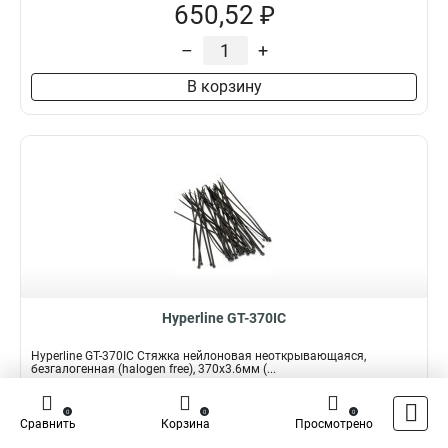
650,52 ₽
–
+
В корзину
Hyperline GT-370IC
Hyperline GT-370IC Стяжка нейлоновая неоткрывающаяся,
безгалогенная (halogen free), 370x3.6мм (...
Подробнее
Сравнить
0
0
0
Сравнить
Корзина
Просмотрено
Наличие:
В наличии