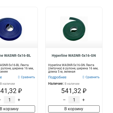
ine WASNR-5x16-BL
Hyperline WASNR-5x16-GN
WASNR-5x16-BL Лента
Hyperline WASNR-5x16-GN Лента
в рулоне, ширина 16 мм,
(липучка) в рулоне, ширина 16 мм,
 синяя
длина 5 м, зеленая
е
Подробнее
Сравнить
Сравнить
Наличие:
В наличии
В наличии
41,32 ₽
541,32 ₽
–
+
–
+
В корзину
В корзину