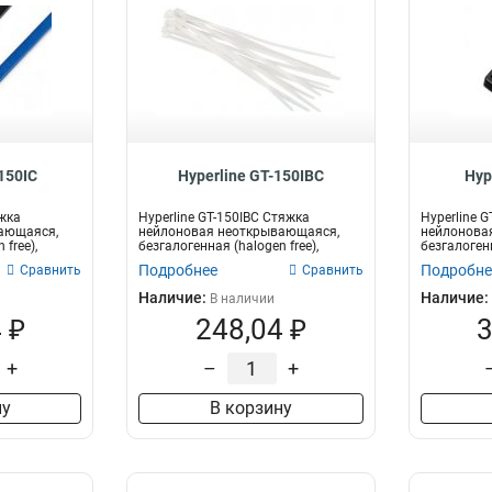
150IC
Hyperline GT-150IBC
Hyp
яжка
Hyperline GT-150IBC Стяжка
Hyperline 
ающаяся,
нейлоновая неоткрывающаяся,
нейлонова
 free),
безгалогенная (halogen free),
безгалогенн
150x3.6мм,...
200x3.6мм (
Подробнее
Подробне
Сравнить
Сравнить
Наличие:
Наличие:
В наличии
 ₽
248,04 ₽
3
+
–
+
ну
В корзину