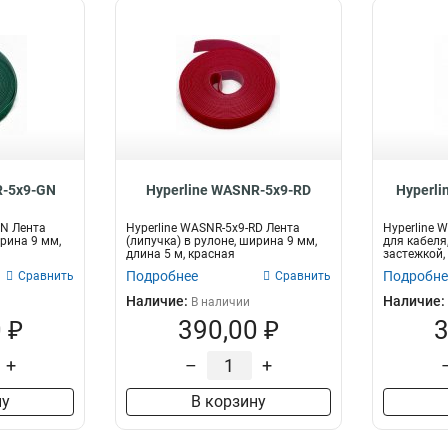
R-5x9-GN
Hyperline WASNR-5x9-RD
Hyperli
GN Лента
Hyperline WASNR-5x9-RD Лента
Hyperline 
ирина 9 мм,
(липучка) в рулоне, ширина 9 мм,
для кабеля
длина 5 м, красная
застежкой,
шт...
Подробнее
Подробне
Сравнить
Сравнить
Наличие:
Наличие:
В наличии
 ₽
390,00 ₽
3
+
–
+
ну
В корзину