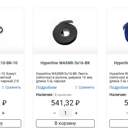
210-BK-10
Hyperline WASNR-5x16-BK
Hyperl
K-10 Хомут
Hyperline WASNR-5x16-BK Лента
Hyperline 
 мягкой
(липучка) в рулоне, ширина 16 мм,
(липучка) 
 черный (10
длина 5 м, черная
длина 5 м,
Подробнее
Подробне
Сравнить
Сравнить
Наличие:
Наличие:
В наличии
 ₽
541,32 ₽
5
+
–
+
ну
В корзину