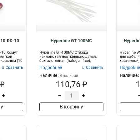
210-RD-10
Hyperline GT-100MC
Hyperli
D-10 Хомут
Hyperline GT-100MC Стяжка
Hyperline 
 мягкой
нейлоновая неоткрывающаяся,
для кабеля
 красный (10
безгалогенная (halogen free),
застежкой,
100x2.5мм (...
ш...
Подробнее
Подробне
Сравнить
Сравнить
Наличие:
Наличие:
В наличии
 ₽
110,76 ₽
1
+
–
+
ну
В корзину