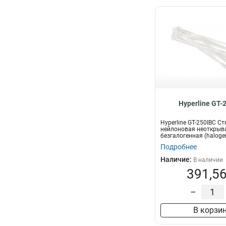
Hyperline GT-
Hyperline GT-250IBC С
нейлоновая неоткрыв
безгалогенная (halogen
250x3.6мм,...
Подробнее
Наличие:
В наличии
391,56
–
В корзи