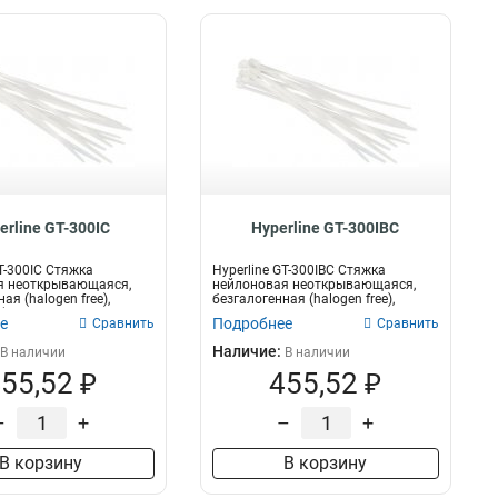
erline GT-300IC
Hyperline GT-300IBC
GT-300IC Стяжка
Hyperline GT-300IBC Стяжка
я неоткрывающаяся,
нейлоновая неоткрывающаяся,
ая (halogen free),
безгалогенная (halogen free),
...
300x3.6мм,...
е
Подробнее
Сравнить
Сравнить
Наличие:
В наличии
В наличии
55,52 ₽
455,52 ₽
–
+
–
+
В корзину
В корзину