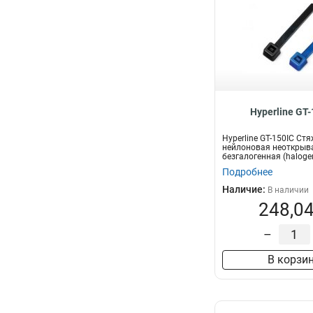
Hyperline GT-
Hyperline GT-150IC Ст
нейлоновая неоткрыв
безгалогенная (halogen
150x3.6мм,...
Подробнее
Наличие:
В наличии
248,04
–
В корзи