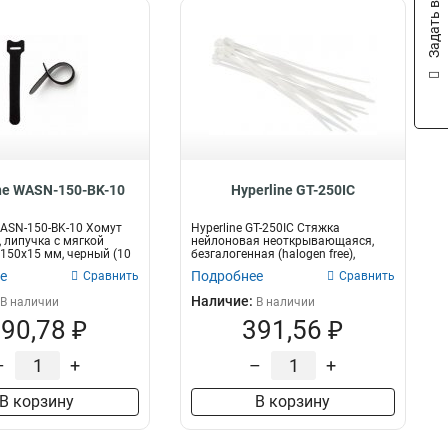
Задать вопрос
ne WASN-150-BK-10
Hyperline GT-250IC
WASN-150-BK-10 Хомут
Hyperline GT-250IC Стяжка
, липучка с мягкой
нейлоновая неоткрывающаяся,
 150x15 мм, черный (10
безгалогенная (halogen free),
250x3.6мм,...
е
Подробнее
Сравнить
Сравнить
Наличие:
В наличии
В наличии
90,78 ₽
391,56 ₽
–
+
–
+
В корзину
В корзину