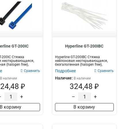
erline GT-200IC
Hyperline GT-200IBC
GT-200IC Стяжка
Hyperline GT-200IBC Стяжка
я неоткрывающаяся,
нейлоновая неоткрывающаяся,
ая (halogen free),
безгалогенная (halogen free),
...
200x3.6мм,...
е
Подробнее
Сравнить
Сравнить
Наличие:
В наличии
В наличии
24,48 ₽
324,48 ₽
–
+
–
+
В корзину
В корзину