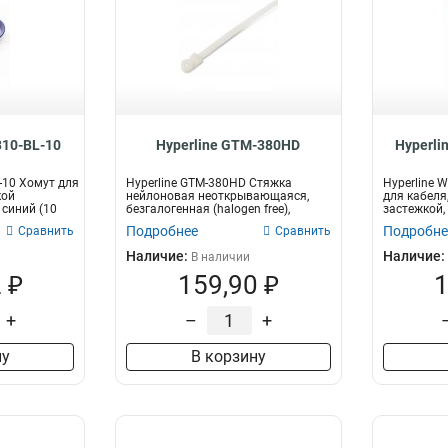
310-BL-10
Hyperline GTM-380HD
Hyperli
-10 Хомут для
Hyperline GTM-380HD Стяжка
Hyperline 
кой
нейлоновая неоткрывающаяся,
для кабеля
 синий (10
безгалогенная (halogen free),
застежкой,
382x7.6 мм...
ш...
Подробнее
Подробне
Сравнить
Сравнить
Наличие:
Наличие:
В наличии
 ₽
159,90 ₽
1
+
–
+
ну
В корзину