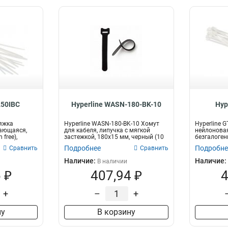
250IBC
Hyperline WASN-180-BK-10
Hyp
тяжка
Hyperline WASN-180-BK-10 Хомут
Hyperline 
ающаяся,
для кабеля, липучка с мягкой
нейлонова
 free),
застежкой, 180x15 мм, черный (10
безгалогенн
шт...
300x3.6мм (
Подробнее
Подробне
Сравнить
Сравнить
Наличие:
Наличие:
В наличии
 ₽
407,94 ₽
4
+
–
+
ну
В корзину