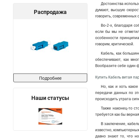
Достоинства использо
думают, высшую скорост
Распродажа
говорить, современных 
Во-2-х, благодаря с
если бы мы не отметили
особенности принципиа
говорим, критической.
Кабель, как большин
обеспечивают, как мно
Вообразите себе один ф
Купить Кабель витая пар
Подробнее
Но, как и хоть како
передачи данных по эт
Наши статусы
происходить утрата сиг
Также наконец-то ст
требуется как бы верна
В заключение, кабель
известно, компьютерных
давно знают то, что но