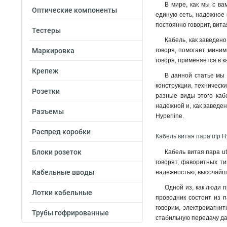
В мире, как мы с ва
Оптические компоненты
единую сеть, надежное 
постоянно говорит, вита
Тестеры
Кабель, как заведено
Маркировка
говоря, помогает миним
говоря, применяется в 
Крепеж
В данной статье мы 
конструкции, техническ
Розетки
разные виды этого каб
надежной и, как заведен
Разъемы
Hyperline.
Распред коробки
Кабель витая пара utp H
Блоки розеток
Кабель витая пара ut
говорят, фаворитных ти
Кабельные вводы
надежностью, высочайше
Одной из, как люди п
Лотки кабельные
проводник состоит из п
говорим, электромагнит
Трубы гофрированные
стабильную передачу д