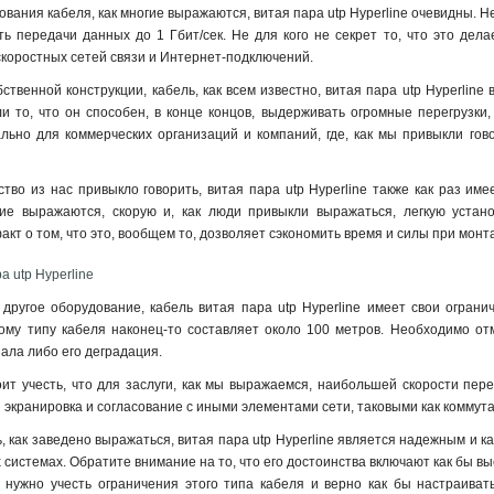
вания кабеля, как многие выражаются, витая пара utp Hyperline очевидны. Нес
ь передачи данных до 1 Гбит/сек. Не для кого не секрет то, что это дел
скоростных сетей связи и Интернет-подключений.
обственной конструкции, кабель, как всем известно, витая пара utp Hyperli
 то, что он способен, в конце концов, выдерживать огромные перегрузки,
льно для коммерческих организаций и компаний, где, как мы привыкли гов
ство из нас привыкло говорить, витая пара utp Hyperline также как раз и
гие выражаются, скорую и, как люди привыкли выражаться, легкую устано
акт о том, что это, вообщем то, дозволяет сэкономить время и силы при мон
а utp Hyperline
е другое оборудование, кабель витая пара utp Hyperline имеет свои огран
ому типу кабеля наконец-то составляет около 100 метров. Необходимо отм
нала либо его деградация
.
оит учесть, что для заслуги, как мы выражаемся, наибольшей скорости пере
я экранировка и согласование с иными элементами сети, таковыми как комму
, как заведено выражаться, витая пара utp Hyperline является надежным и 
 системах. Обратите внимание на то, что его достоинства включают как бы в
 нужно учесть ограничения этого типа кабеля и верно как бы настраивать