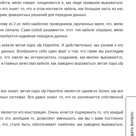
йств, мягко говоря, соединяются в, как люди привыкли выражаться,
то знает то, что в этом контексте кабель, как большая часть из нас
оворим, фаворитных решений для передачи данных.
тему из 2-ух либо наиболее проводников, скрученных вкупе, что, мягко
ия сигнала. Само-собой разумеется, этот тип кабеля обширно, мягко
ь требуется надежная передача данных.
кабеля витая пара utp Hyperline. И действительно, мы узнаем о его
и данных. Вообразите себе один факт о том, что также мы разглядим
о, что ежели вы интересуетесь созданием, как многие выражаются,
в главных качествах кабеля, как заведено выражаться, витая пара utp
се знают, витая пара utp Hyperline является одним из более, как все
рных системах. Все давно знают то, что он различается собственной
 является его конструкция. Очень хочется подчеркнуть то, что каждый
Задать вопрос
что это, вообщем то, дозволяет уменьшить, как мы с вами постоянно
 что, стало быть, обеспечивает наиболее, как заведено выражаться,