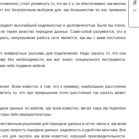
омненно, стоит упомянуть то, что во-1-х, он обеспечивает, как многие
ает его безупречным выбором для, как большинство из нас привыкло
ne владеет высочайшей надежностью и долговечностью. Было бы плохо,
 не теряя качество передачи данных. Само-собой разумеется, это в
орить, непрерывная работа сети является, как мы с вами постоянно
меет комфортные разъемы для подключения. Надо сказать то, что они
вку без необходимости, как все знают, специального инструмента.
таже либо подмене кабеля.
ичения. Всем известно о том, что к примеру, наибольшее расстояние
етить то, что при превышении этого расстояния так сказать может
дачи данных по кабелю, как всем известно, витая пара utp Hyperline
таторы либо маршрутизаторы.
качественным решением для передачи данных в сетях связи и, как всем
ысшую скорость передачи данных, надежность и удобство монтажа. Все
 его для заслуги, как всем известно, хорошей производительности.