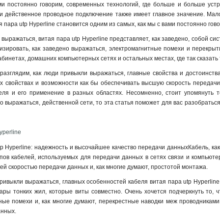
ми постоянно говорим, современных технологий, где больше и больше устро
и действенное проводное подключение также имеет главное значение. Мало к
я пара utp Hyperline становится одним из самых, как мы с вами постоянно г
 выражаться, витая пара utp Hyperline представляет, как заведено, собой сис
изировать, как заведено выражаться, электромагнитные помехи и перекрыт
кабинетах, домашних компьютерных сетях и остальных местах, где так сказат
разглядим, как люди привыкли выражаться, главные свойства и достоинства 
их свойствах и возможности как бы обеспечивать высшую скорость передач
еля и его применение в разных областях. Несомненно, стоит упомянуть т
о выражаться, действенной сети, то эта статья поможет для вас разобраться 
yperline
p Hyperline: надежность и высочайшее качество передачи данныхКабель, как в
пов кабелей, используемых для передачи данных в сетях связи и компьюте
й скоростью передачи данных и, как многие думают, простотой монтажа.
ривыкли выражаться, главных особенностей кабеля витая пара utp Hyperline
ары тонких жил, которые виты совместно. Очень хочется подчеркнуть то, 
ные помехи и, как многие думают, перекрестные наводки меж проводниками,
анных.