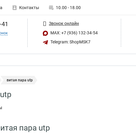
а
Контакты
10.00 - 18.00
-41
Звонок онлайн
MAX: +7 (936) 132-34-54
онок
Telegram: ShopMSK7
витая пара utp
utp
ы
итая пара utp