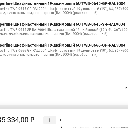
perline Шкаф настенный 19-дюймовый 6U TWB-0645-GP-RAL9004
perline TWB-0645-GP-RAL9004 Шкаф настенный 19-дюймовый (19"), 6U, 367x60
кам, ручка с замком, цвет черный (RAL 9004) (разобранный)
perline Шкаф настенный 19-дюймовый 6U TWB-0645-SR-RAL9004
perline TWB-0645-SR-RAL9004 Шкаф настенный 19-дюймовый (19"), 6U, 367x60
мком, две боковые панели, цвет черный (RAL 9004) (разобранный)
perline Шкаф настенный 19-дюймовый 6U TWB-0666-GP-RAL9004
perline TWB-0666-GP-RAL9004 Шкаф настенный 19-дюймовый (19"), 6U, 367x60
кам, ручка с замком, цвет черный (RAL 9004) (разобранный)
Н
35 334,00 ₽
–
+
Распродажа
Сотрудничество
Описание
Отзывы
Как сдела