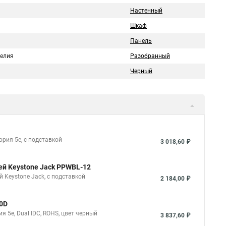
Настенный
Шкаф
Панель
делия
Разобранный
Черный
ория 5е, с подставкой
3 018,60 ₽
ей Keystone Jack PPWBL-12
 Keystone Jack, с подставкой
2 184,00 ₽
10D
ия 5e, Dual IDC, ROHS, цвет черный
3 837,60 ₽