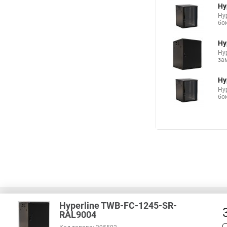
Hy
Hy
бо
Hy
Hy
за
Hy
Hy
бо
Hyperline TWB-FC-1245-SR-
RAL9004