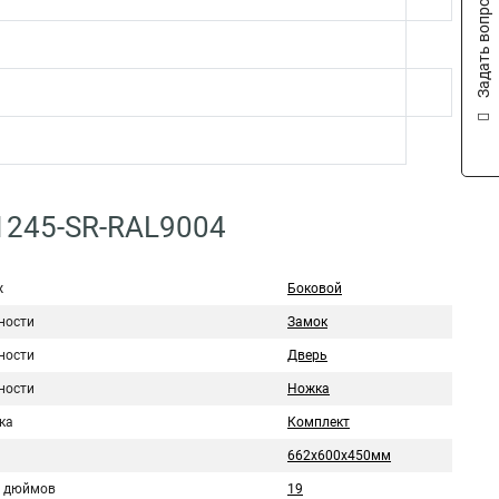
Задать вопрос
-1245-SR-RAL9004
ж
Боковой
ности
Замок
ности
Дверь
ности
Ножка
ка
Комплект
662х600х450мм
 дюймов
19