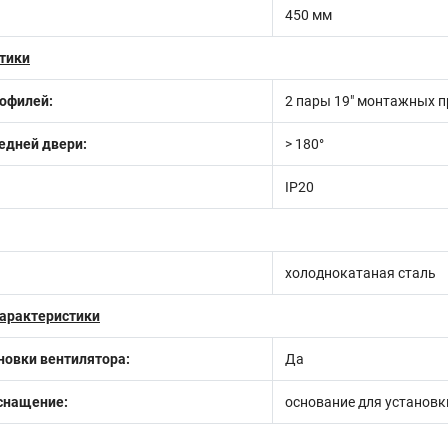
450 мм
тики
офилей:
2 пары 19" монтажных 
едней двери:
> 180°
IP20
холоднокатаная сталь
арактеристики
новки вентилятора:
Да
снащение:
основание для установк