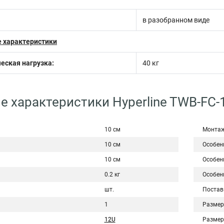
в разобранном виде
 характеристики
еская нагрузка:
40 кг
е характеристики Hyperline TWB-FC
10 см
Монта
10 см
Особен
10 см
Особен
0.2 кг
Особен
шт.
Постав
1
Размер
12U
Размер