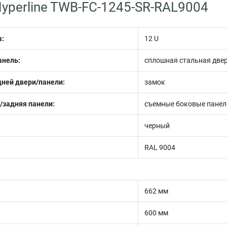
yperline TWB-FC-1245-SR-RAL9004
:
12 U
анель:
сплошная стальная две
ней двери/панели:
замок
задняя панели:
съемные боковые панел
черный
RAL 9004
662 мм
600 мм