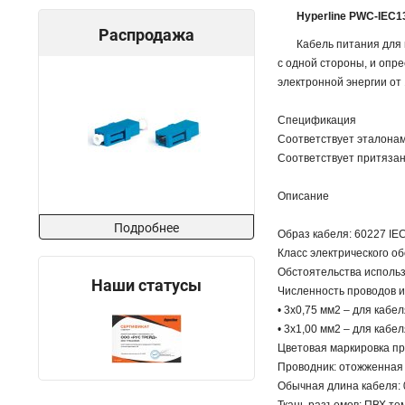
Hyperline PWC-IEC1
Распродажа
Кабель питания для 
с одной стороны, и опр
электронной энергии от 
Спецификация
Соответствует эталонам
Соответствует притяза
Описание
Подробнее
Образ кабеля: 60227 IE
Класс электрического обо
Обстоятельства использ
Наши статусы
Численность проводов 
• 3x0,75 мм2 – для кабеля
• 3x1,00 мм2 – для кабел
Цветовая маркировка пр
Проводник: отожженная
Обычная длина кабеля: 0,5