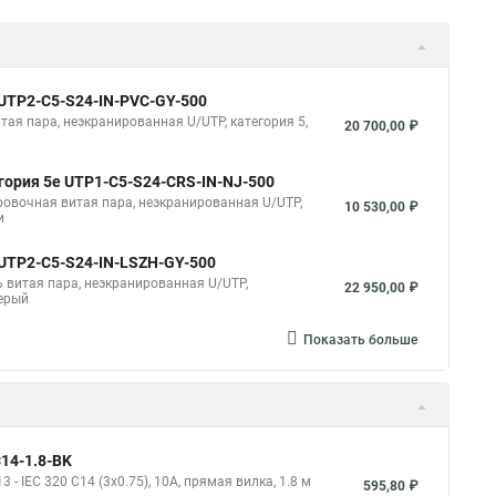
 UUTP2-C5-S24-IN-PVC-GY-500
итая пара, неэкранированная U/UTP, категория 5,
20 700,00 ₽
егория 5e UTP1-C5-S24-CRS-IN-NJ-500
ировочная витая пара, неэкранированная U/UTP,
10 530,00 ₽
и
 UUTP2-C5-S24-IN-LSZH-GY-500
ль витая пара, неэкранированная U/UTP,
22 950,00 ₽
серый
Показать больше
14-1.8-BK
- IEC 320 C14 (3x0.75), 10A, прямая вилка, 1.8 м
595,80 ₽