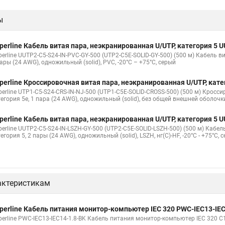
ы
perline Кабель витая пара, неэкранированная U/UTP, категория 5
erline UUTP2-C5-S24-IN-PVC-GY-500 (UTP2-C5E-SOLID-GY-500) (500 м) Кабель в
ары (24 AWG), одножильный (solid), PVC, -20°C – +75°C, серый
perline Кроссировочная витая пара, неэкранированная U/UTP, кат
perline UTP1-C5-S24-CRS-IN-NJ-500 (UTP1-C5E-SOLID-CROSS-500) (500 м) Кросс
тегория 5e, 1 пара (24 AWG), одножильный (solid), без общей внешней оболочк
perline Кабель витая пара, неэкранированная U/UTP, категория 5
perline UUTP2-C5-S24-IN-LSZH-GY-500 (UTP2-C5E-SOLID-LSZH-500) (500 м) Кабе
егория 5, 2 пары (24 AWG), одножильный (solid), LSZH, нг(С)-HF, -20°C - +75°C, 
актеристикам
perline Кабель питания монитор-компьютер IEC 320 PWC-IEC13-IEC
erline PWC-IEC13-IEC14-1.8-BK Кабель питания монитор-компьютер IEC 320 C13 