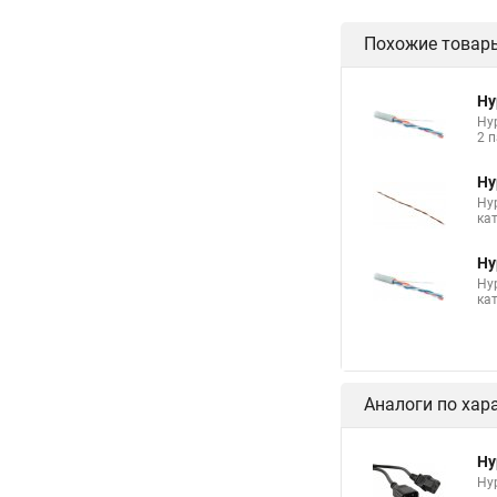
Похожие товар
Hy
Hyp
2 п
Hy
Hy
ка
Hy
Hy
кат
Аналоги по хар
Hy
Hyp