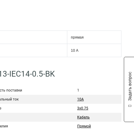
прямая
10 А
3-IEC14-0.5-BK
Задать вопрос
сть поставки
1
льный ток
10A
е
3x0.75
Кабель
делия
Прямой