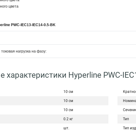
много цвета
ного цвета
erline PWC-IEC13-IEC14-0.5-BK
токовая нагрузка на фазу:
е характеристики Hyperline PWC-IEC1
10 см
Кратно
10 см
Номина
10 см
Сечени
0.2 кг
Тип
шт.
Тип из