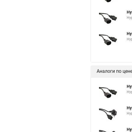
Hy
Hyp
Hy
Hyp
Аналоги по цен
Hy
Hyp
Hy
Hy
Hy