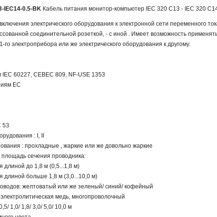
3-IEC14-0.5-BK
Кабель питания монитор-компьютер IEC 320 C13 - IEC 320 C14 (
включения электрического оборудования к электронной сети переменного то
ессованной соединительной розеткой, - с иной . Имеет возможность применя
1-го электроприбора или же электрического оборудования к другому.
 IEC 60227, CEBEC 809, NF-USE 1353
ниям ЕС
C 53
рудования : I, II
ования : прохладные , жаркие или же довольно жаркие
и площадь сечения проводника:
 длиной до 1,8 м (0,5...1,8 м)
я длиной больше 1,8 м (3,0...10,0 м)
оводов: желтоватый или же зеленый/ синий/ кофейный
 электролитическая медь, многопроволочный
/ 1,0/ 1,8/ 3,0/ 5,0/ 10,0 м