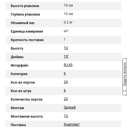
10 см
Высота упаковки
10 см
Глубина упаковки
0.2 кг
Объемный вес
шт.
Единица измерения
1
Кратность поставки
1U
Высота
19''
Дюймы
Задать вопрос
RJ-45
Интерфейс
6
Категория
24
Кол-во портов
6
Кол-во штук
24
Количество портов
Задний
Монтаж
1U
Монтажная высота
Комплект
Поставка