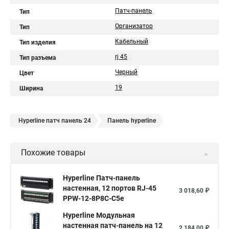
Патч-панель
Тип
Организатор
Тип
Кабельный
Тип изделия
rj 45
Тип разъема
Черный
Цвет
19
Ширина
Hyperline патч панель 24
Панель hyperline
Похожие товары
Hyperline Патч-панель
настенная, 12 портов RJ-45
3 018,60 ₽
PPW-12-8P8C-C5e
Hyperline Модульная
настенная патч-панель на 12
2 184,00 ₽