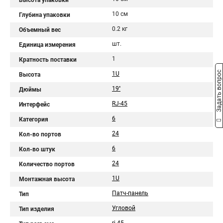
Высота упаковки
10 см
Глубина упаковки
0.2 кг
Объемный вес
шт.
Единица измерения
1
Кратность поставки
Задать вопрос
1U
Высота
19''
Дюймы
RJ-45
Интерфейс
6
Категория
24
Кол-во портов
6
Кол-во штук
24
Количество портов
1U
Монтажная высота
Патч-панель
Тип
Угловой
Тип изделия