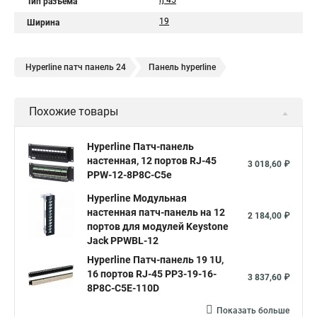
rj 45
Тип разъема
19
Ширина
Hyperline патч панель 24
Панель hyperline
Похожие товары
Hyperline Патч-панель
настенная, 12 портов RJ-45
3 018,60 ₽
PPW-12-8P8C-C5e
Hyperline Модульная
настенная патч-панель на 12
2 184,00 ₽
портов для модулей Keystone
Jack PPWBL-12
Hyperline Патч-панель 19 1U,
16 портов RJ-45 PP3-19-16-
3 837,60 ₽
8P8C-C5E-110D
Показать больше