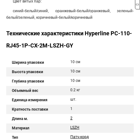
Цвет витых пар:
синий-белый/синий, оранжевый-белый/оранжевый, зеленый-
белый/зеленый, коричневый-белый/коричневый
Технические характеристики Hyperline PC-110-
RJ45-1P-CX-2M-LSZH-GY
10 см
Ширина упаковки
10 см
Высота упаковки
10 см
Глубина упаковки
0.2 кг
Объемный вес
шт.
Единица измерения
1
Кратность поставки
2
Длина м.
LSZH
Материал
Патч-корд
Тип