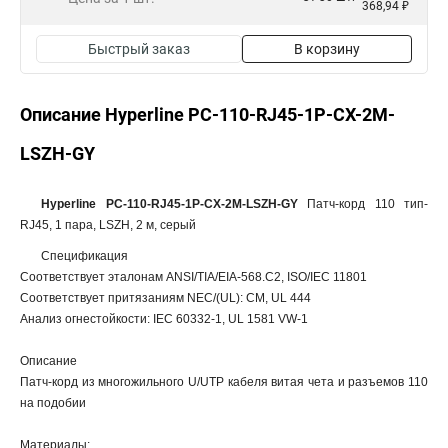
368,94 ₽
Быстрый заказ
В корзину
Описание Hyperline PC-110-RJ45-1P-CX-2M-
LSZH-GY
Hyperline PC-110-RJ45-1P-CX-2M-LSZH-GY
Патч-корд 110 тип-
RJ45, 1 пара, LSZH, 2 м, серый
Спецификация
Соответствует эталонам ANSI/TIA/EIA-568.C2, ISO/IEC 11801
Соответствует притязаниям NEC/(UL): CM, UL 444
Анализ огнестойкости: IEC 60332-1, UL 1581 VW-1
Описание
Патч-корд из многожильного U/UTP кабеля витая чета и разъемов 110
на подобии
Материалы: