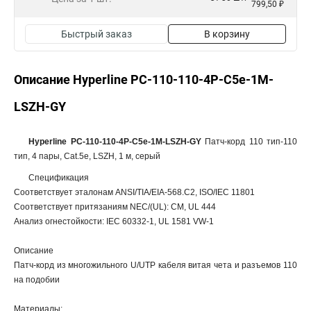
799,50 ₽
Быстрый заказ
В корзину
Описание Hyperline PC-110-110-4P-C5e-1M-
LSZH-GY
Hyperline PC-110-110-4P-C5e-1M-LSZH-GY
Патч-корд 110 тип-110
тип, 4 пары, Cat.5e, LSZH, 1 м, серый
Спецификация
Соответствует эталонам ANSI/TIA/EIA-568.C2, ISO/IEC 11801
Соответствует притязаниям NEC/(UL): CM, UL 444
Анализ огнестойкости: IEC 60332-1, UL 1581 VW-1
Описание
Патч-корд из многожильного U/UTP кабеля витая чета и разъемов 110
на подобии
Материалы: