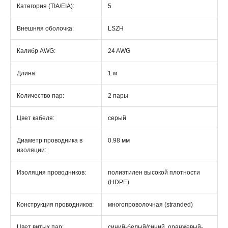
Категория (TIA/EIA):
5
Внешняя оболочка:
LSZH
Калибр AWG:
24 AWG
Длина:
1 м
Количество пар:
2 пары
Цвет кабеля:
серый
Диаметр проводника в
0.98 мм
изоляции:
Изоляция проводников:
полиэтилен высокой плотности
(HDPE)
Конструкция проводников:
многопроволочная (stranded)
Цвет витых пар:
синий-белый/синий, оранжевый-