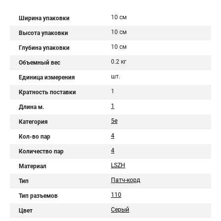
10 см
Ширина упаковки
10 см
Высота упаковки
10 см
Глубина упаковки
0.2 кг
Объемный вес
шт.
Единица измерения
1
Кратность поставки
1
Длина м.
5e
Категория
4
Кол-во пар
4
Количество пар
LSZH
Материал
Патч-корд
Тип
110
Тип разъемов
Серый
Цвет