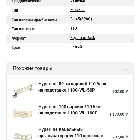
Заделка
Предназначение
Вставка
Тип
RJ-45(8P8C)
Тип коннектора/Разъема
110
Тип контакта
Keystone Jack
Формат
Белый
Цвет
Похожие товары
Hyperline 50-ти парный 110 блок
на подставке 110C-WL-50P
702,00 ₽
Hyperline 100 парный 110 блок
на подставке 110C-WL-100P
1 170,00 ₽
Hyperline Кабельный
организатор для 110 кроссов с
737,88 ₽